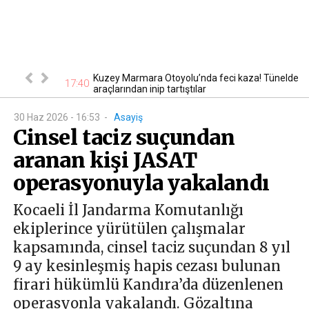
eriler sokağa
Kuzey Marmara Otoyolu’nda feci kaza! Tünelde
17:40
17
araçlarından inip tartıştılar
30 Haz 2026 - 16:53
-
Asayiş
Cinsel taciz suçundan
aranan kişi JASAT
operasyonuyla yakalandı
Kocaeli İl Jandarma Komutanlığı
ekiplerince yürütülen çalışmalar
kapsamında, cinsel taciz suçundan 8 yıl
9 ay kesinleşmiş hapis cezası bulunan
firari hükümlü Kandıra’da düzenlenen
operasyonla yakalandı. Gözaltına