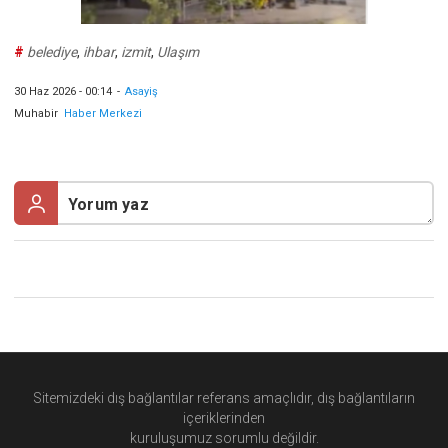
#
belediye
,
ihbar
,
izmit
,
Ulaşım
30 Haz 2026 - 00:14
-
Asayiş
Muhabir
Haber Merkezi
Sitemizdeki dış bağlantılar referans amaçlıdır, dış bağlantıların
içeriklerinden
kuruluşumuz
sorumlu değildir.