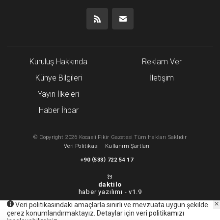
Kuruluş Hakkında
Reklam Ver
Künye Bilgileri
İletişim
Yayın İlkeleri
Haber İhbar
©
Copyright
2026 Kocaeli Fikir Gazetesi Tüm Hakları Saklıdır
Veri Politikası
Kullanım Şartları
(
)
+90
533
722 54 17
daktilo
haber yazılımı -
v1.9
Veri politikasındaki amaçlarla sınırlı ve mevzuata uygun şekilde
çerez konumlandırmaktayız. Detaylar için
veri politikamızı