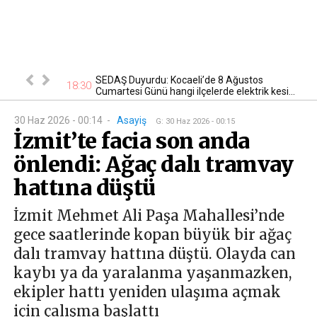
lığı:
SEDAŞ Duyurdu: Kocaeli’de 8 Ağustos
18:30
16
den Şekil...
Cumartesi Günü hangi ilçelerde elektrik kesi...
30 Haz 2026 - 00:14
-
Asayiş
G
:
30 Haz 2026 - 00:15
İzmit’te facia son anda
önlendi: Ağaç dalı tramvay
hattına düştü
İzmit Mehmet Ali Paşa Mahallesi’nde
gece saatlerinde kopan büyük bir ağaç
dalı tramvay hattına düştü. Olayda can
kaybı ya da yaralanma yaşanmazken,
ekipler hattı yeniden ulaşıma açmak
için çalışma başlattı