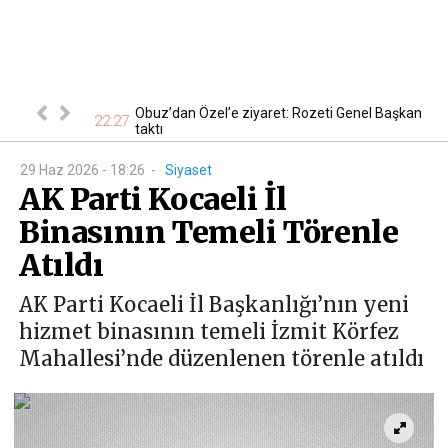
 En ucuzu 115
Obuz’dan Özel’e ziyaret: Rozeti Genel Başkan
22:27
18
taktı
29 Haz 2026 - 18:26
-
Siyaset
AK Parti Kocaeli İl
Binasının Temeli Törenle
Atıldı
AK Parti Kocaeli İl Başkanlığı’nın yeni
hizmet binasının temeli İzmit Körfez
Mahallesi’nde düzenlenen törenle atıldı