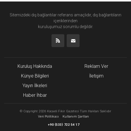
Sitemizdeki dış bağlantılar referans amaçlıdır, dış bağlantıların
içeriklerinden
kuruluşumuz
sorumlu değildir.
Kuruluş Hakkında
Reklam Ver
Künye Bilgileri
İletişim
Yayın İlkeleri
Haber İhbar
©
Copyright
2026 Kocaeli Fikir Gazetesi Tüm Hakları Saklıdır
Veri Politikası
Kullanım Şartları
(
)
+90
533
722 54 17