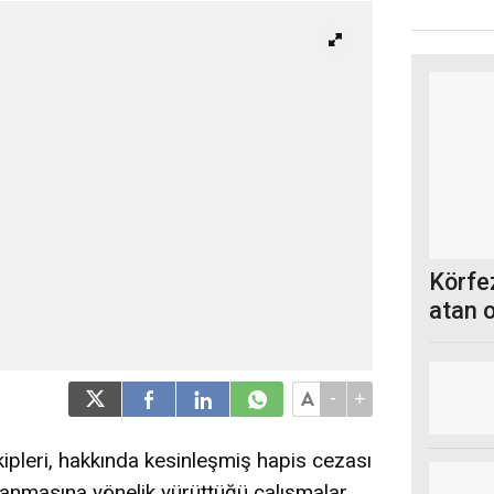
Körfez
atan 
-
+
pleri, hakkında kesinleşmiş hapis cezası
lanmasına yönelik yürüttüğü çalışmalar