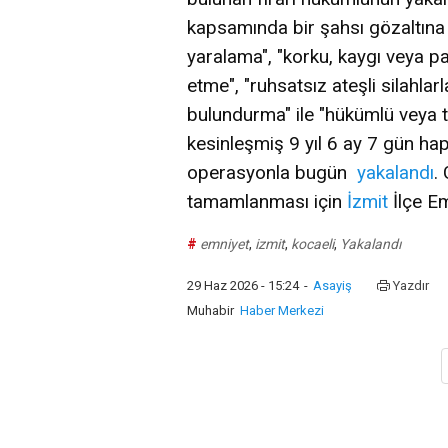
kapsamında bir şahsı gözaltına a
yaralama", "korku, kaygı veya pa
etme", "ruhsatsız ateşli silahla
bulundurma" ile "hükümlü veya 
kesinleşmiş 9 yıl 6 ay 7 gün ha
operasyonla bugün
yakalandı
.
tamamlanması için
İzmit
İlçe Em
#
emniyet
,
izmit
,
kocaeli
,
Yakalandı
29 Haz 2026 - 15:24
-
Asayiş
Yazdır
Muhabir
Haber Merkezi