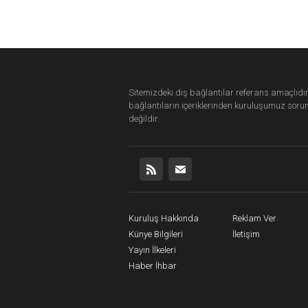
Sitemizdeki dış bağlantılar referans amaçlıdır
bağlantıların içeriklerinden
kuruluşumuz
soru
değildir.
Kuruluş Hakkında
Reklam Ver
Künye Bilgileri
İletişim
Yayın İlkeleri
Haber İhbar