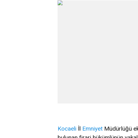
Kocaeli
İl
Emniyet
Müdürlüğü eki
bulunan firari hükümlünün yaka