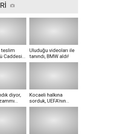
Rİ
 teslim
Uluduğu videoları ile
nü Caddesi
tanındı, BMW aldı!
ü!
dık diyor,
Kocaeli halkına
i zammı
sorduk, UEFA’nın
ri aldılar!
Merih Demiral kararı
hakkında ne
düşünüyorsunuz?