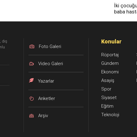
İki çocuğ
baba has
tedavi altı
Konular
, dış
Foto Galeri
mlu
Röportaj
Gündem
Video Galeri
Ekonomi
Asayiş
Yazarlar
Spor
Siyaset
Anketler
Eğitim
Teknoloji
Arşiv