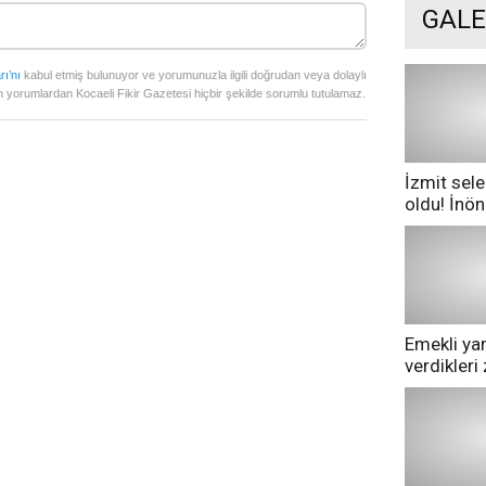
GALE
rı’nı
kabul etmiş bulunuyor ve yorumunuzla ilgili doğrudan veya dolaylı
 yorumlardan Kocaeli Fikir Gazetesi hiçbir şekilde sorumlu tutulamaz.
İzmit sele
oldu! İnö
göle dönd
Emekli yan
verdikler
pazarda ge