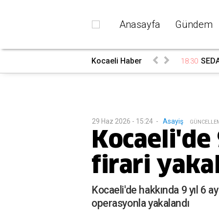
Anasayfa
Gündem
rada
Kocaeli Haber
SEDAŞ
18:30
29 Haz 2026 - 15:24
-
Asayiş
G
ÜNCELLE
Kocaeli'de 
firari yaka
Kocaeli'de hakkında 9 yıl 6 a
operasyonla yakalandı