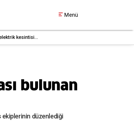
Menü
ktrik kesintisi...
İş makinesi doğal g
17:36
zası bulunan
s ekiplerinin düzenlediği