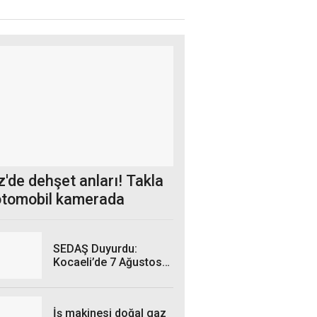
'de dehşet anları! Takla
otomobil kamerada
SEDAŞ Duyurdu:
Kocaeli’de 7 Ağustos
Cuma Günü hangi
ilçelerde elektrik
kesintisi yaşanacak?
İş makinesi doğal gaz