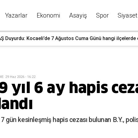
Yazarlar
Ekonomi
Asayiş
Spor
Siyaset
 Duyurdu: Kocaeli’de 7 Ağustos Cuma Günü hangi ilçelerde ele
ME
:
29 Haz 2026 - 16:22
9 yıl 6 ay hapis ce
landı
y 7 gün kesinleşmiş hapis cezası bulunan B.Y., poli