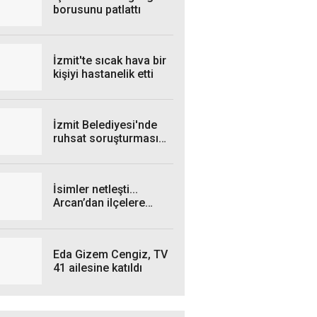
borusunu patlattı
İzmit'te sıcak hava bir
kişiyi hastanelik etti
İzmit Belediyesi'nde
ruhsat soruşturması
genişliyor: 4 iş insanı
gözaltında!
İsimler netleşti...
Arcan’dan ilçelere
talimat! "Yetki
belgelerini bekliyoruz”
Eda Gizem Cengiz, TV
41 ailesine katıldı