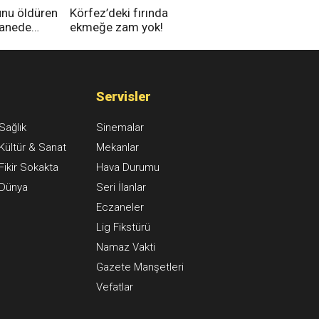
unu öldüren
Körfez’deki fırında
tanede
ekmeğe zam yok!
na alındı
Servisler
Sağlık
Sinemalar
Kültür & Sanat
Mekanlar
Fikir Sokakta
Hava Durumu
Dünya
Seri İlanlar
Eczaneler
Lig Fikstürü
Namaz Vakti
Gazete Manşetleri
Vefatlar