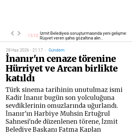
drosu yeniden
İzmit Belediyesi soruşturmasında yeni gelişme:
13:10
13
Rüşvet veren şahıs gözaltına alın...
28 Haz 2026 - 21:17
-
Gündem
İnanır'ın cenaze törenine
Hürriyet ve Arcan birlikte
katıldı
Türk sinema tarihinin unutulmaz ismi
Kadir İnanır bugün son yolculuğuna
sevdiklerinin omuzlarında uğurlandı.
İnanır'ın Harbiye Muhsin Ertuğrul
Sahnesi'nde düzenlenen törene, İzmit
Belediye Başkanı Fatma Kaplan