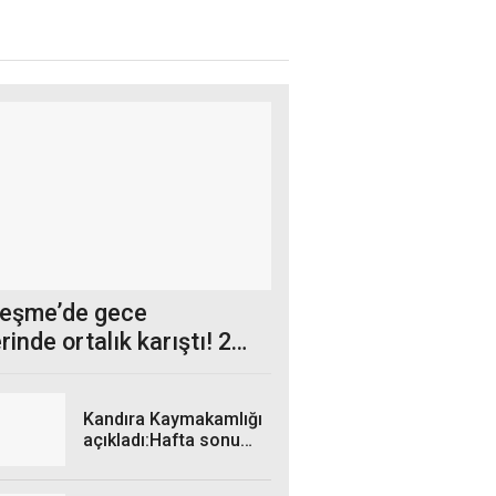
eşme’de gece
rinde ortalık karıştı! 2
il çarpıştı
Kandıra Kaymakamlığı
açıkladı:Hafta sonu
planları iptal!