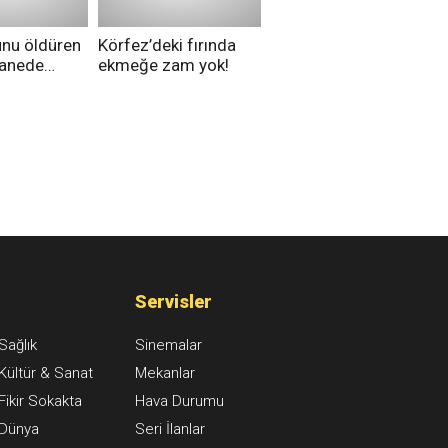
unu öldüren
Körfez’deki fırında
tanede
ekmeğe zam yok!
na alındı
Servisler
Sağlık
Sinemalar
Kültür & Sanat
Mekanlar
Fikir Sokakta
Hava Durumu
Dünya
Seri İlanlar