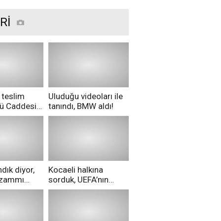
Rİ
 teslim
Uluduğu videoları ile
nü Caddesi
tanındı, BMW aldı!
ü!
dık diyor,
Kocaeli halkına
i zammı
sorduk, UEFA’nın
ri aldılar!
Merih Demiral kararı
hakkında ne
düşünüyorsunuz?