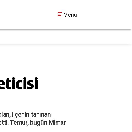
Menü
Faciadan saniyelerl
09:34
ticisi
lan, ilçenin tanınan
etti. Temur, bugün Mimar