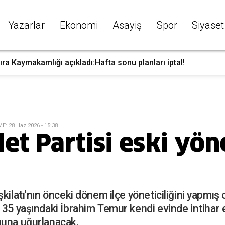
Yazarlar
Ekonomi
Asayiş
Spor
Siyaset
ra Kaymakamlığı açıkladı:Hafta sonu planları iptal!
ME
:
28 Haz 2026 - 15:38
t Partisi eski yöne
kilatı'nın önceki dönem ilçe yöneticiliğini yapmış o
 35 yaşındaki İbrahim Temur kendi evinde intihar 
ğuna uğurlanacak.