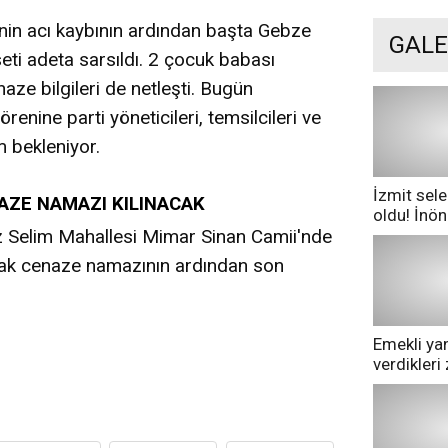
inin acı kaybının ardından başta Gebze
GALE
eti adeta sarsıldı. 2 çocuk babası
aze bilgileri de netleşti. Bugün
renine parti yöneticileri, temsilcileri ve
m bekleniyor.
İzmit sele
AZE NAMAZI KILINACAK
oldu! İnö
göle dönd
 Selim Mahallesi Mimar Sinan Camii'nde
acak cenaze namazının ardından son
Emekli yan
verdikler
pazarda ge