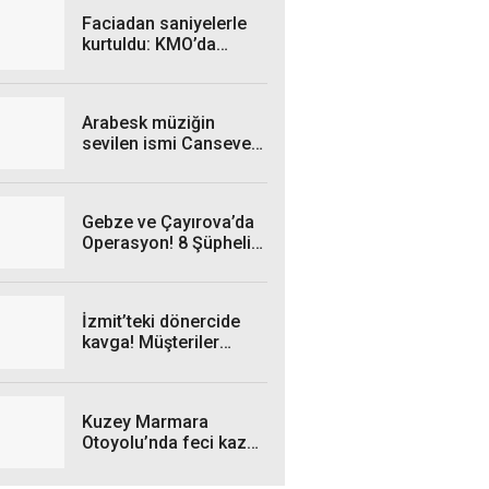
Faciadan saniyelerle
kurtuldu: KMO’da
otomobil alev alev
yandı
Arabesk müziğin
sevilen ismi Cansever
hayatını kaybetti
Gebze ve Çayırova’da
Operasyon! 8 Şüpheli
Kıskıvrak Yakalandı
İzmit’teki dönercide
kavga! Müşteriler
sokağa taştı
Kuzey Marmara
Otoyolu’nda feci kaza!
Tünelde araçlarından
inip tartıştılar