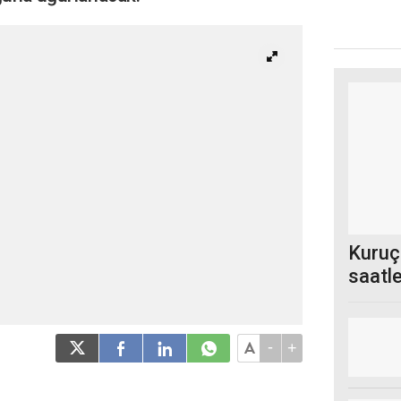
Kuruç
saatle
otomob
-
+