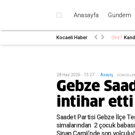
Anasayfa
Gündem
mobil çarpıştı
Kocaeli Haber
Kandı
09:47
28 Haz 2026 - 15:27
-
Asayiş
G
ÜNCELLE
Gebze Saade
intihar etti
Saadet Partisi Gebze İlçe Teş
simalarından 2 çocuk babası
Sinan Camii'nde son yolculu