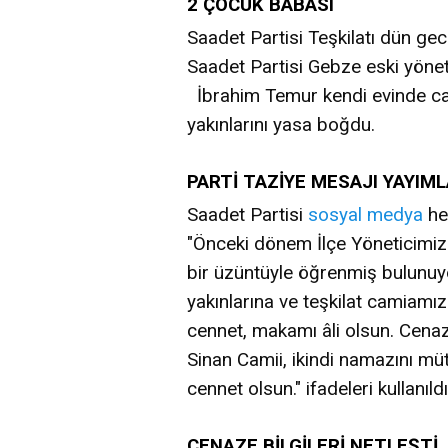
2 ÇOCUK BABASI
Saadet Partisi Teşkilatı dün gece
Saadet Partisi Gebze eski yönet
İbrahim Temur kendi evinde can
yakınlarını yasa boğdu.
PARTİ TAZİYE MESAJI YAYIML
Saadet Partisi
sosyal medya
he
"Önceki dönem İlçe Yöneticimiz
bir üzüntüyle öğrenmiş bulunuy
yakınlarına ve teşkilat camiamız
cennet, makamı âli olsun. Cenaz
Sinan Camii, ikindi namazını mü
cennet olsun." ifadeleri kullanıldı
CENAZE BİLGİLERİ NETLEŞTİ