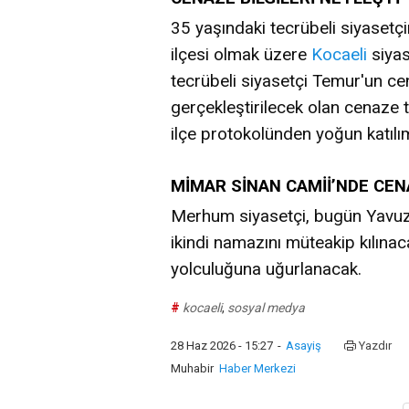
35 yaşındaki tecrübeli siyasetç
ilçesi olmak üzere
Kocaeli
siyas
tecrübeli siyasetçi Temur'un cen
gerçekleştirilecek olan cenaze tö
ilçe protokolünden yoğun katılı
MİMAR SİNAN CAMİİ’NDE CEN
Merhum siyasetçi, bugün Yavuz
ikindi namazını müteakip kılın
yolculuğuna uğurlanacak.
#
kocaeli
,
sosyal medya
28 Haz 2026 - 15:27
-
Asayiş
Yazdır
Muhabir
Haber Merkezi