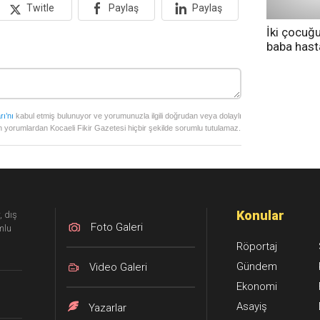
Twitle
Paylaş
Paylaş
İki çocuğ
baba has
tedavi altı
rı’nı
kabul etmiş bulunuyor ve yorumunuzla ilgili doğrudan veya dolaylı
 yorumlardan Kocaeli Fikir Gazetesi hiçbir şekilde sorumlu tutulamaz.
Konular
, dış
Foto Galeri
mlu
Röportaj
Gündem
Video Galeri
Ekonomi
Asayiş
Yazarlar