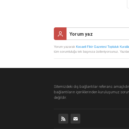
Yorum yazarak
Kocaeli Fikir Gazetesi Topluluk Kuralla
tüm sorumluluğu tek başınıza üstleniyorsunuz. Yazılan
Sitemizdeki dış bağlantılar referans amaçlıdır
bağlantıların içeriklerinden
kuruluşumuz
soru
değildir.