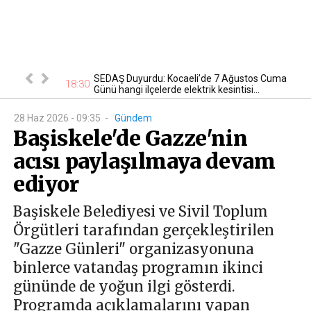
tan otomobil
SEDAŞ Duyurdu: Kocaeli’de 7 Ağustos Cuma
17
18:30
Günü hangi ilçelerde elektrik kesintisi...
28 Haz 2026 - 09:35
-
Gündem
Başiskele'de Gazze'nin
acısı paylaşılmaya devam
ediyor
Başiskele Belediyesi ve Sivil Toplum
Örgütleri tarafından gerçekleştirilen
"Gazze Günleri" organizasyonuna
binlerce vatandaş programın ikinci
gününde de yoğun ilgi gösterdi.
Programda açıklamalarını yapan