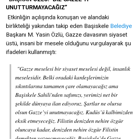
UNUTTURMAYACAĞIZ”
Etkinliğin açılışında konuşan ve alandaki
birlikteliği yakından takip eden Başiskele
Belediye
Başkanı M. Yasin Özlü, Gazze davasının siyaset
üstü, insani bir mesele olduğunu vurgulayarak şu
ifadeleri kullanmıştı:
"Gazze meselesi bir siyaset meselesi değil, insanlık
meselesidir. Belki oradaki kardeşlerimizin
sıkıntılarına tamamen çare olamayacağız ama
Başiskele Sahili'nden safımızı, yerimizi net bir
şekilde dünyaya ilan ediyoruz. Şartlar ne olursa
olsun Gazze’yi unutmayacağız. Kudüs’ü kalbimizden
eksik etmeyeceğiz. Filistin denizden nehire özgür
oluncaya kadar, denizden nehire özgür Filistin
demekten vazgeçmeyeceğiz. Başiskele’de Gazze