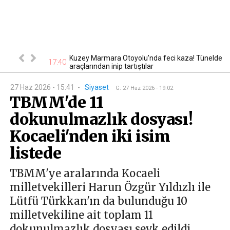
eriler sokağa
Kuzey Marmara Otoyolu’nda feci kaza! Tünelde
17:40
17
araçlarından inip tartıştılar
27 Haz 2026 - 15:41
-
Siyaset
G
:
27 Haz 2026 - 19:02
TBMM'de 11
dokunulmazlık dosyası!
Kocaeli'nden iki isim
listede
TBMM'ye aralarında Kocaeli
milletvekilleri Harun Özgür Yıldızlı ile
Lütfü Türkkan'ın da bulunduğu 10
milletvekiline ait toplam 11
dokunulmazlık dosyası sevk edildi