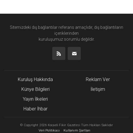
Sitemizdeki dış bağlantılar referans amaçlıdır, dış bağlantıların
içeriklerinden
kuruluşumuz
sorumlu değildir.
Kuruluş Hakkında
Reklam Ver
Künye Bilgileri
İletişim
Yayın İlkeleri
Haber İhbar
©
Copyright
2026 Kocaeli Fikir Gazetesi Tüm Hakları Saklıdır
Veri Politikası
Kullanım Şartları