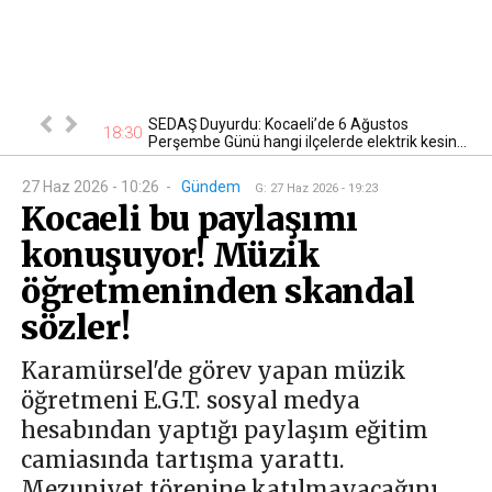
n kontrol
SEDAŞ Duyurdu: Kocaeli’de 6 Ağustos
18:30
22
Perşembe Günü hangi ilçelerde elektrik kesin...
27 Haz 2026 - 10:26
-
Gündem
G
:
27 Haz 2026 - 19:23
Kocaeli bu paylaşımı
konuşuyor! Müzik
öğretmeninden skandal
sözler!
Karamürsel'de görev yapan müzik
öğretmeni E.G.T. sosyal medya
hesabından yaptığı paylaşım eğitim
camiasında tartışma yarattı.
Mezuniyet törenine katılmayacağını