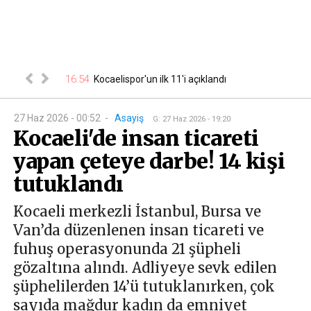
16:54
sı belli oldu
Kocaelispor'un ilk 11'i açıklandı
16
27 Haz 2026 - 00:52
-
Asayiş
G
:
27 Haz 2026 - 19:20
Kocaeli'de insan ticareti
yapan çeteye darbe! 14 kişi
tutuklandı
Kocaeli merkezli İstanbul, Bursa ve
Van’da düzenlenen insan ticareti ve
fuhuş operasyonunda 21 şüpheli
gözaltına alındı. Adliyeye sevk edilen
şüphelilerden 14’ü tutuklanırken, çok
sayıda mağdur kadın da emniyet