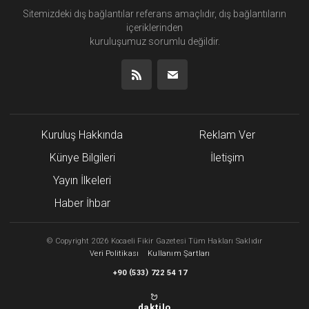
Sitemizdeki dış bağlantılar referans amaçlıdır, dış bağlantıların
içeriklerinden
kuruluşumuz
sorumlu değildir.
Kuruluş Hakkında
Reklam Ver
Künye Bilgileri
İletişim
Yayın İlkeleri
Haber İhbar
©
Copyright
2026 Kocaeli Fikir Gazetesi Tüm Hakları Saklıdır
Veri Politikası
Kullanım Şartları
(
)
+90
533
722 54 17
daktilo