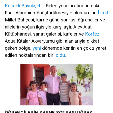
Kocaeli
Büyükşehir
Belediyesi tarafından eski
Fuar Alanı’nın dönüştürülmesiyle oluşturulan
İzmit
Millet Bahçesi, karne günü sonrası öğrenciler ve
ailelerin yoğun ilgisiyle karşılaştı. Alev Alatlı
Kütüphanesi, sanat galerisi, kafeler ve
Körfez
Aqua Kıtalar Akvaryumu gibi alanlarıyla dikkat
çeken bölge,
yeni
dönemde kentin en çok ziyaret
edilen noktalarından biri
oldu
.
ÖĞRENCİLERİN KARNE SONRASI UĞRAK