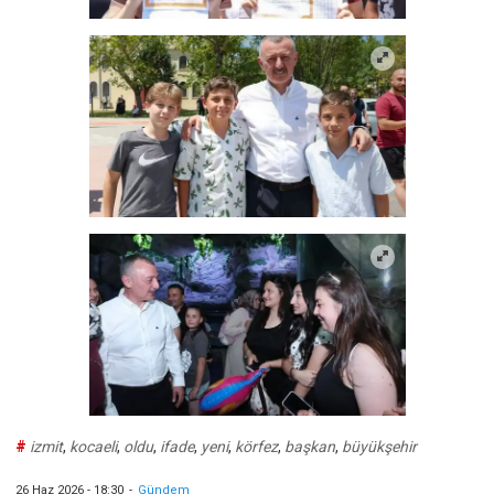
#
izmit
,
kocaeli
,
oldu
,
ifade
,
yeni
,
körfez
,
başkan
,
büyükşehir
26 Haz 2026 - 18:30
-
Gündem