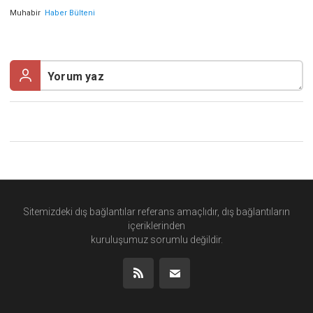
Muhabir
Haber Bülteni
Sitemizdeki dış bağlantılar referans amaçlıdır, dış bağlantıların
içeriklerinden
kuruluşumuz
sorumlu değildir.