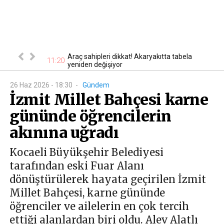
turmasında son
Araç sahipleri dikkat! Akaryakıtta tabela
11
11:20
yeniden değişiyor
26 Haz 2026 - 18:30
-
Gündem
İzmit Millet Bahçesi karne
gününde öğrencilerin
akınına uğradı
Kocaeli Büyükşehir Belediyesi
tarafından eski Fuar Alanı
dönüştürülerek hayata geçirilen İzmit
Millet Bahçesi, karne gününde
öğrenciler ve ailelerin en çok tercih
ettiği alanlardan biri oldu. Alev Alatlı