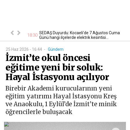
tan otomobil
SEDAŞ Duyurdu: Kocaeli’de 7 Ağustos Cuma
17
18:30
Günü hangi ilçelerde elektrik kesintisi...
25 Haz 2026 - 16:44
-
Gündem
İzmit’te okul öncesi
eğitime yeni bir soluk:
Hayal İstasyonu açılıyor
Birebir Akademi kurucularının yeni
eğitim yatırımı Hayal İstasyonu Kreş
ve Anaokulu, 1 Eylül’de İzmit’te minik
öğrencilerle buluşacak