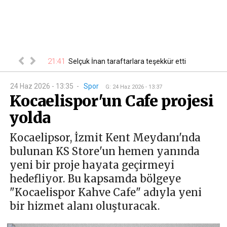
21:41
00
 belli oldu
Selçuk İnan taraftarlara teşekkür etti
24 Haz 2026 - 13:35
-
Spor
G
:
24 Haz 2026 - 13:37
Kocaelispor'un Cafe projesi
yolda
Kocaelipsor, İzmit Kent Meydanı'nda
bulunan KS Store'un hemen yanında
yeni bir proje hayata geçirmeyi
hedefliyor. Bu kapsamda bölgeye
"Kocaelispor Kahve Cafe" adıyla yeni
bir hizmet alanı oluşturacak.