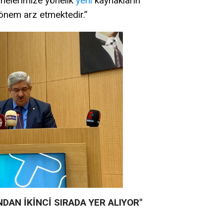
melerimize yönelik
yeni
kaynakların
ı önem arz etmektedir.”
NDAN İKİNCİ SIRADA YER ALIYOR"