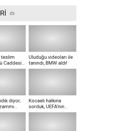
Rİ
 teslim
Uluduğu videoları ile
nü Caddesi
tanındı, BMW aldı!
ü!
dık diyor,
Kocaeli halkına
i zammı
sorduk, UEFA’nın
ri aldılar!
Merih Demiral kararı
hakkında ne
düşünüyorsunuz?