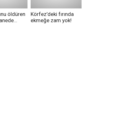
unu öldüren
Körfez’deki fırında
tanede
ekmeğe zam yok!
na alındı