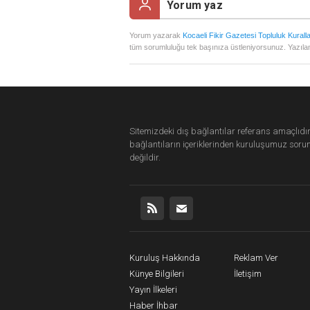
Yorum yazarak
Kocaeli Fikir Gazetesi Topluluk Kuralla
tüm sorumluluğu tek başınıza üstleniyorsunuz. Yazılan
Sitemizdeki dış bağlantılar referans amaçlıdır
bağlantıların içeriklerinden
kuruluşumuz
soru
değildir.
Kuruluş Hakkında
Reklam Ver
Künye Bilgileri
İletişim
Yayın İlkeleri
Haber İhbar