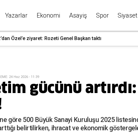
Yazarlar
Ekonomi
Asayiş
Spor
Siyaset
dan Özel’e ziyaret: Rozeti Genel Başkan taktı
LEME
:
24 Haz 2026 - 11:39
tim gücünü artırdı:
!
rine göre 500 Büyük Sanayi Kuruluşu 2025 listesin
rttığı belirtilirken, ihracat ve ekonomik göstergel