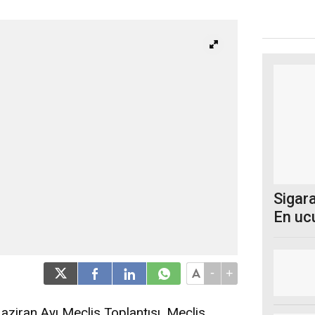
Sigara
En uc
-
+
ziran Ayı Meclis Toplantısı, Meclis