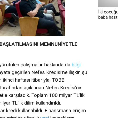
İki çocuğ
baba has
tedavi altı
N BAŞLATILMASINI MEMNUNİYETLE
ürütülen çalışmalar hakkında da
bilgi
ata geçirilen Nefes Kredisi’ne ilişkin şu
n ikinci haftası itibarıyla, TOBB
 tarafından açıklanan Nefes Kredisi’nin
le karşıladık. Toplam 100 milyar TL’lik
yar TL’lik dilim kullandırıldı.
ar kredi kullanabildi. Finansmana erişim