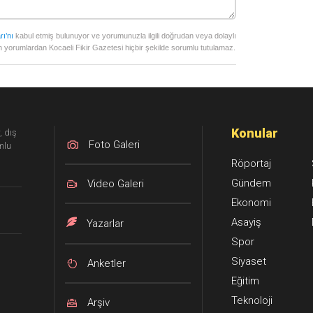
rı’nı
kabul etmiş bulunuyor ve yorumunuzla ilgili doğrudan veya dolaylı
 yorumlardan Kocaeli Fikir Gazetesi hiçbir şekilde sorumlu tutulamaz.
Konular
, dış
Foto Galeri
mlu
Röportaj
Gündem
Video Galeri
Ekonomi
Asayiş
Yazarlar
Spor
Siyaset
Anketler
Eğitim
Teknoloji
Arşiv