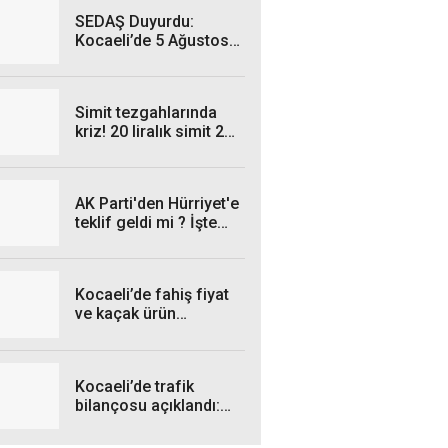
SEDAŞ Duyurdu:
Kocaeli’de 5 Ağustos
Çarşamba Günü hangi
ilçelerde elektrik
kesintisi yaşanacak?
Simit tezgahlarında
kriz! 20 liralık simit 25
liraya satılıyor
AK Parti'den Hürriyet'e
teklif geldi mi ? İşte
cevabı...
Kocaeli’de fahiş fiyat
ve kaçak ürün
operasyonları: İşte
Temmuz bilançosu!
Kocaeli’de trafik
bilançosu açıklandı:
Kazalarda düşüş var