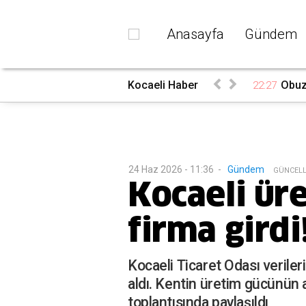
Anasayfa
Gündem
du
Kocaeli Haber
Obuz’
22:27
24 Haz 2026 - 11:36
-
Gündem
G
ÜNCEL
Kocaeli üre
firma girdi
Kocaeli Ticaret Odası verile
aldı. Kentin üretim gücünün a
toplantısında paylaşıldı