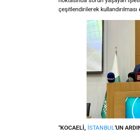
noktasında sorun yaşayan işlet
çeşitlendirilerek kullandırılmas
"KOCAELİ,
İSTANBUL
'UN ARDI