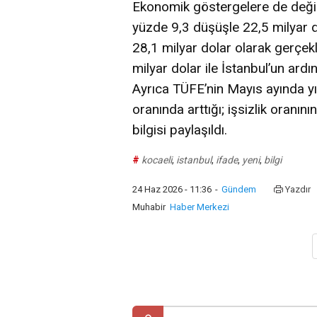
Ekonomik göstergelere de değini
yüzde 9,3 düşüşle 22,5 milyar d
28,1 milyar dolar olarak gerçekle
milyar dolar ile İstanbul’un ardınd
Ayrıca TÜFE’nin Mayıs ayında yıl
oranında arttığı; işsizlik oranın
bilgisi paylaşıldı.
#
kocaeli
,
istanbul
,
ifade
,
yeni
,
bilgi
24 Haz 2026 - 11:36
-
Gündem
Yazdır
Muhabir
Haber Merkezi