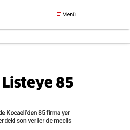
Menü
SEDAŞ Duyurdu: Koca
18:30
 Listeye 85
de Kocaeli’den 85 firma yer
erdeki son veriler de meclis