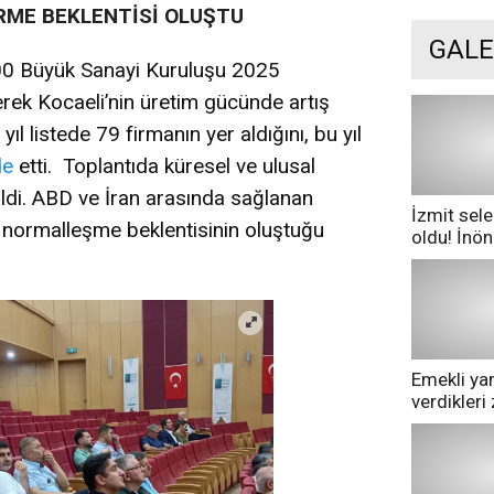
RME BEKLENTİSİ OLUŞTU
GALE
00 Büyük Sanayi Kuruluşu 2025
rek Kocaeli’nin üretim gücünde artış
yıl listede 79 firmanın yer aldığını, bu yıl
de
etti. Toplantıda küresel ve ulusal
ldi. ABD ve İran arasında sağlanan
İzmit sele
 normalleşme beklentisinin oluştuğu
oldu! İnö
göle dönd
Emekli yan
verdikler
pazarda ge