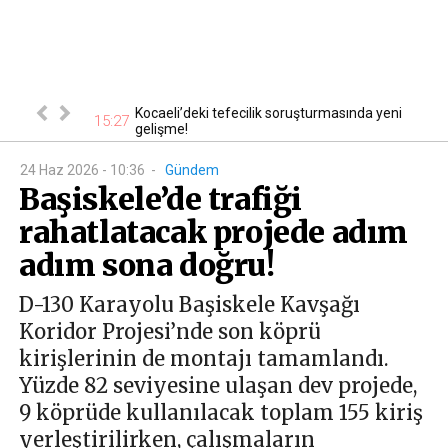
i şüpheli
Kocaeli’deki tefecilik soruşturmasında yeni
15:27
14
gelişme!
24 Haz 2026 - 10:36
-
Gündem
Başiskele’de trafiği
rahatlatacak projede adım
adım sona doğru!
D-130 Karayolu Başiskele Kavşağı
Koridor Projesi’nde son köprü
kirişlerinin de montajı tamamlandı.
Yüzde 82 seviyesine ulaşan dev projede,
9 köprüde kullanılacak toplam 155 kiriş
yerleştirilirken, çalışmaların