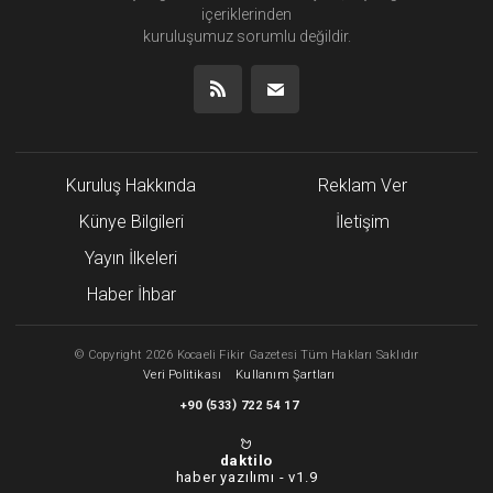
içeriklerinden
kuruluşumuz
sorumlu değildir.
Kuruluş Hakkında
Reklam Ver
Künye Bilgileri
İletişim
Yayın İlkeleri
Haber İhbar
©
Copyright
2026 Kocaeli Fikir Gazetesi Tüm Hakları Saklıdır
Veri Politikası
Kullanım Şartları
(
)
+90
533
722 54 17
daktilo
haber yazılımı -
v1.9