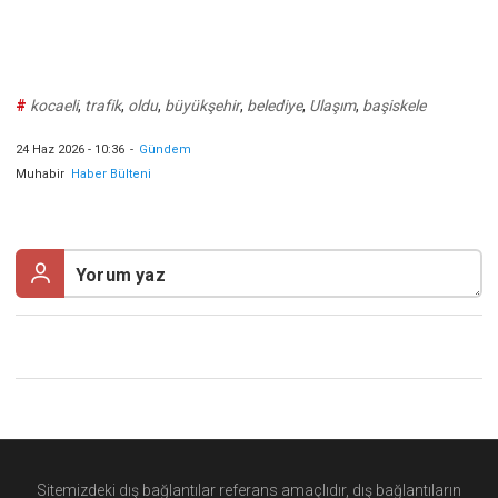
#
kocaeli
,
trafik
,
oldu
,
büyükşehir
,
belediye
,
Ulaşım
,
başiskele
24 Haz 2026 - 10:36
-
Gündem
Muhabir
Haber Bülteni
Sitemizdeki dış bağlantılar referans amaçlıdır, dış bağlantıların