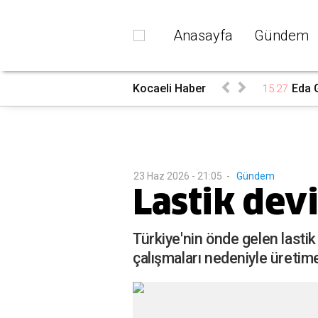
Anasayfa
Gündem
belgelerini bekliyoruz”
Kocaeli Haber
Eda G
15:27
23 Haz 2026 - 21:05
-
Gündem
Lastik dev
Türkiye'nin önde gelen lastik
çalışmaları nedeniyle üretime