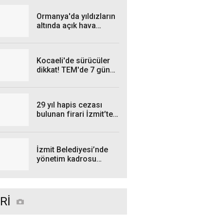
Ormanya'da yıldızların
altında açık hava
sineması
Kocaeli'de sürücüler
dikkat! TEM'de 7 gün
sürecek çalışma
29 yıl hapis cezası
bulunan firari İzmit’te
yakalandı
İzmit Belediyesi’nde
yönetim kadrosu
yeniden şekillendi
Rİ