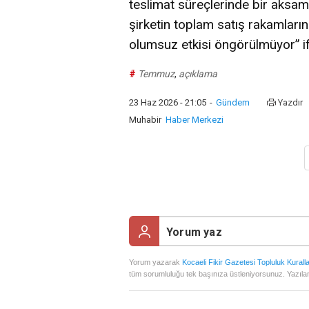
teslimat süreçlerinde bir aksa
şirketin toplam satış rakamların
olumsuz etkisi öngörülmüyor” ifa
#
Temmuz
,
açıklama
23 Haz 2026 - 21:05
-
Gündem
Yazdır
Muhabir
Haber Merkezi
Yorum yazarak
Kocaeli Fikir Gazetesi Topluluk Kuralla
tüm sorumluluğu tek başınıza üstleniyorsunuz. Yazılan