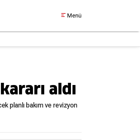
Menü
Ormanya'da yıldızla
15:10
kararı aldı
ecek planlı bakım ve revizyon