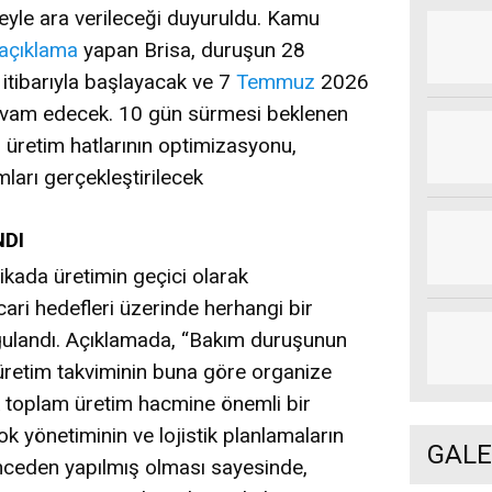
reyle ara verileceği duyuruldu. Kamu
açıklama
yapan Brisa, duruşun 28
itibarıyla başlayacak ve 7
Temmuz
2026
devam edecek. 10 gün sürmesi beklenen
 üretim hatlarının optimizasyonu,
arı gerçekleştirilecek
NDI
kada üretimin geçici olarak
ticari hedefleri üzerinde herhangi bir
ulandı. Açıklamada, “Bakım duruşunun
retim takviminin buna göre organize
lık toplam üretim hacmine önemli bir
ok yönetiminin ve lojistik planlamaların
GALE
nceden yapılmış olması sayesinde,