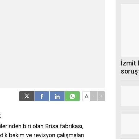
İzmit 
soruşt
insanı
-
+
K
lerinden biri olan Brisa fabrikası,
ik bakım ve revizyon çalışmaları