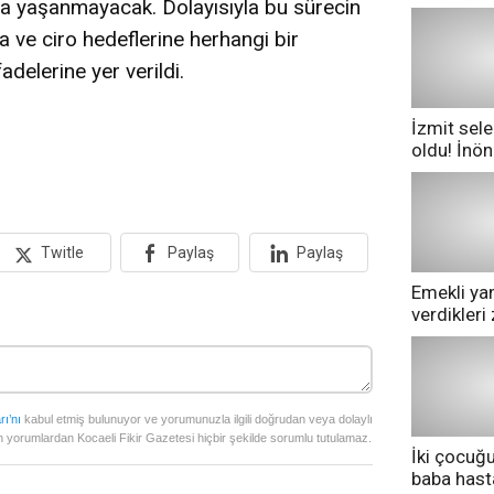
ma yaşanmayacak. Dolayısıyla bu sürecin
a ve ciro hedeflerine herhangi bir
delerine yer verildi.
İzmit sele
oldu! İnö
göle dönd
Twitle
Paylaş
Paylaş
Emekli yan
verdikler
pazarda ge
rı’nı
kabul etmiş bulunuyor ve yorumunuzla ilgili doğrudan veya dolaylı
 yorumlardan Kocaeli Fikir Gazetesi hiçbir şekilde sorumlu tutulamaz.
İki çocuğ
baba has