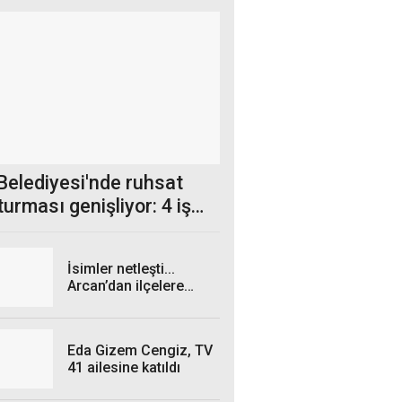
Belediyesi'nde ruhsat
urması genişliyor: 4 iş
 gözaltında!
İsimler netleşti...
Arcan’dan ilçelere
talimat! "Yetki
belgelerini bekliyoruz”
Eda Gizem Cengiz, TV
41 ailesine katıldı