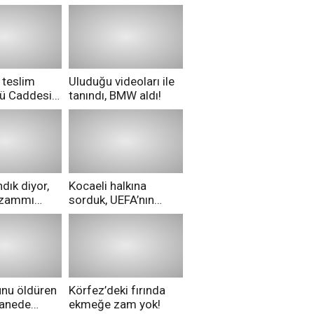
 teslim
Uluduğu videoları ile
nü Caddesi
tanındı, BMW aldı!
ü!
dık diyor,
Kocaeli halkına
i zammı
sorduk, UEFA’nın
ri aldılar!
Merih Demiral kararı
hakkında ne
düşünüyorsunuz?
unu öldüren
Körfez’deki fırında
tanede
ekmeğe zam yok!