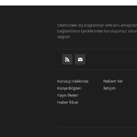
Sitemizdeki dış bağlantılar referans amaçlıdır
bağlantıların içeriklerinden
kuruluşumuz
soru
değildir.
Kuruluş Hakkında
Reklam Ver
Künye Bilgileri
İletişim
Yayın İlkeleri
Haber İhbar