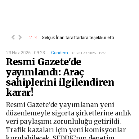
21:41
00
 belli oldu
Selçuk İnan taraftarlara teşekkür etti
23 Haz 2026 - 09:23
-
Gündem
G
:
23 Haz 2026 - 12:51
Resmi Gazete'de
yayımlandı: Araç
sahiplerini ilgilendiren
karar!
Resmi Gazete’de yayımlanan yeni
düzenlemeyle sigorta şirketlerine anlık
veri paylaşımı zorunluluğu getirildi.
Trafik kazaları için yeni komisyonlar
kurulabilecek, SEDDK’nın denetim