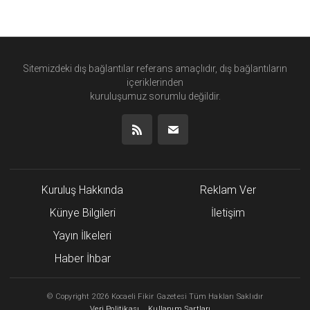
Sitemizdeki dış bağlantılar referans amaçlıdır, dış bağlantıların
içeriklerinden
kuruluşumuz
sorumlu değildir.
Kuruluş Hakkında
Reklam Ver
Künye Bilgileri
İletişim
Yayın İlkeleri
Haber İhbar
©
Copyright
2026 Kocaeli Fikir Gazetesi Tüm Hakları Saklıdır
Veri Politikası
Kullanım Şartları