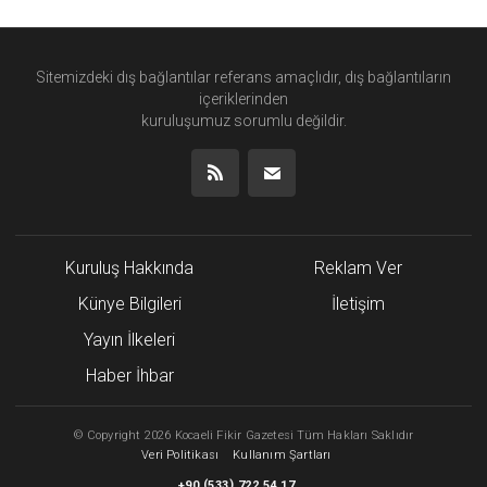
Sitemizdeki dış bağlantılar referans amaçlıdır, dış bağlantıların
içeriklerinden
kuruluşumuz
sorumlu değildir.
Kuruluş Hakkında
Reklam Ver
Künye Bilgileri
İletişim
Yayın İlkeleri
Haber İhbar
©
Copyright
2026 Kocaeli Fikir Gazetesi Tüm Hakları Saklıdır
Veri Politikası
Kullanım Şartları
(
)
+90
533
722 54 17