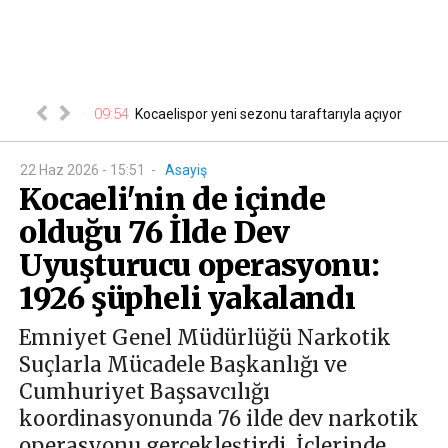
pılarına güçlü
09:54
09
Kocaelispor yeni sezonu taraftarıyla açıyor
22 Haz 2026 - 15:51
-
Asayiş
Kocaeli'nin de içinde
olduğu 76 İlde Dev
Uyuşturucu operasyonu:
1926 şüpheli yakalandı
Emniyet Genel Müdürlüğü Narkotik
Suçlarla Mücadele Başkanlığı ve
Cumhuriyet Başsavcılığı
koordinasyonunda 76 ilde dev narkotik
operasyonu gerçekleştirdi. İçlerinde