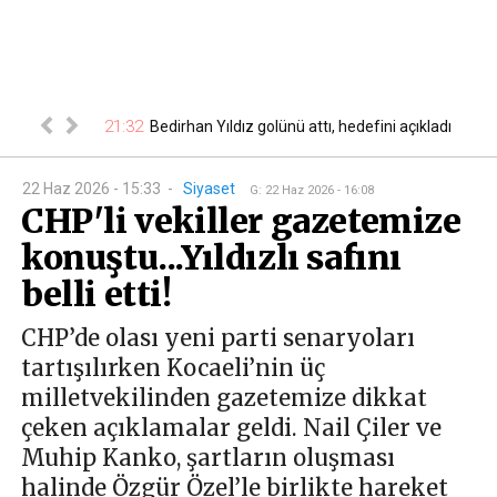
ğustos
21:32
Bedirhan Yıldız golünü attı, hedefini açıkladı
21
ktrik kes...
22 Haz 2026 - 15:33
-
Siyaset
G
:
22 Haz 2026 - 16:08
CHP'li vekiller gazetemize
konuştu...Yıldızlı safını
belli etti!
CHP’de olası yeni parti senaryoları
tartışılırken Kocaeli’nin üç
milletvekilinden gazetemize dikkat
çeken açıklamalar geldi. Nail Çiler ve
Muhip Kanko, şartların oluşması
halinde Özgür Özel’le birlikte hareket