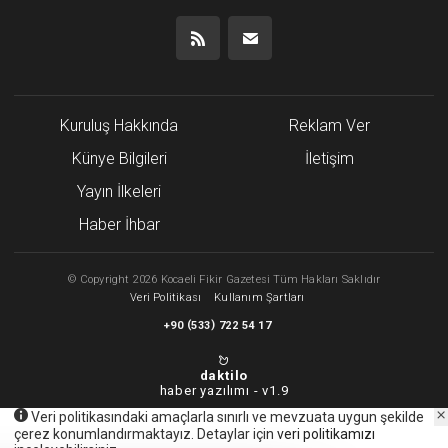
Kuruluş Hakkında
Reklam Ver
Künye Bilgileri
İletişim
Yayın İlkeleri
Haber İhbar
©
Copyright
2026 Kocaeli Fikir Gazetesi Tüm Hakları Saklıdır
Veri Politikası
Kullanım Şartları
(
)
+90
533
722 54 17
daktilo
haber yazılımı -
v1.9
Veri politikasındaki amaçlarla sınırlı ve mevzuata uygun şekilde
çerez konumlandırmaktayız. Detaylar için
veri politikamızı