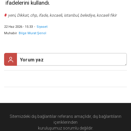
ifadelerini kullandı.
#
yeni
,
Dikkat
,
chp
,
ifade
,
kocaeli
,
istanbul
,
belediye
,
kocaeli fikir
22 Haz 2026 - 15:33
-
Siyaset
Muhabir
Bilge Murat Şenol
Sitemizdeki dış bağlantılar referans amaçlıdır, dış bağlantıların
içeriklerinden
kuruluşumuz
sorumlu değildir.