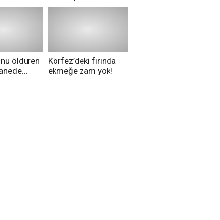
ri aldılar!
Merih Demiral kararı
hakkında ne
düşünüyorsunuz?
unu öldüren
Körfez’deki fırında
tanede
ekmeğe zam yok!
na alındı