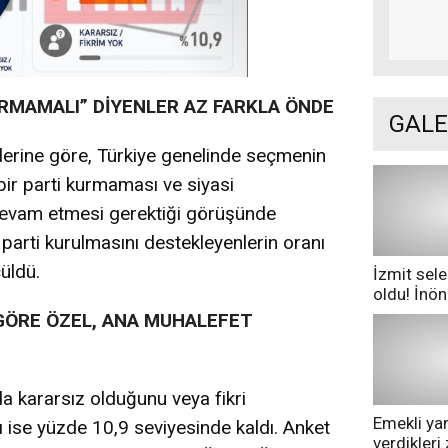
RMAMALI” DİYENLER AZ FARKLA ÖNDE
GALE
lerine göre, Türkiye genelinde seçmenin
bir parti kurmaması ve siyasi
devam etmesi gerektiği görüşünde
ir parti kurulmasını destekleyenlerin oranı
üldü.
İzmit sele
oldu! İnö
göle dönd
 GÖRE ÖZEL, ANA MUHALEFET
nda kararsız olduğunu veya fikri
Emekli yan
ı ise yüzde 10,9 seviyesinde kaldı. Anket
verdikler