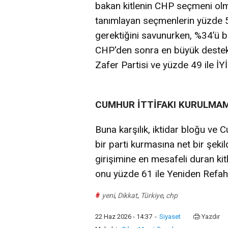
bakan kitlenin CHP seçmeni olma
tanımlayan seçmenlerin yüzde 58’
gerektiğini savunurken, %34’ü bun
CHP'den sonra en büyük destek 
Zafer Partisi ve yüzde 49 ile İY
CUMHUR İTTİFAKI KURULMAM
Buna karşılık, iktidar bloğu ve 
bir parti kurmasına net bir şekil
girişimine en mesafeli duran ki
onu yüzde 61 ile Yeniden Refah P
#
yeni
,
Dikkat
,
Türkiye
,
chp
22 Haz 2026 - 14:37
-
Siyaset
Yazdır