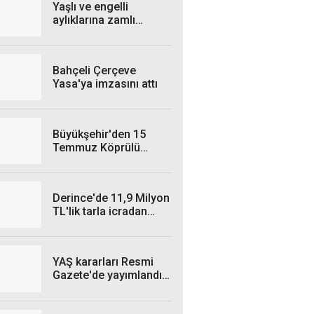
Yaşlı ve engelli
aylıklarına zamlı
ödeme başladı
Bahçeli Çerçeve
Yasa'ya imzasını attı
Büyükşehir'den 15
Temmuz Köprülü
Kavşağı'nda gece
mesaisi
Derince'de 11,9 Milyon
TL'lik tarla icradan
satışa çıkıyor
YAŞ kararları Resmi
Gazete'de yayımlandı!
TSK'da kritik atama ve
terfiler