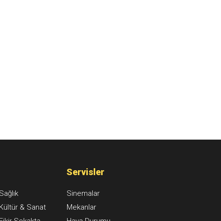
Servisler
Sağlık
Sinemalar
Kültür & Sanat
Mekanlar
Fikir Sokakta
Hava Durumu