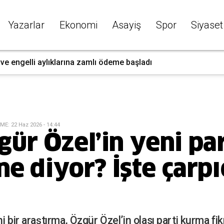
Yazarlar
Ekonomi
Asayiş
Spor
Siyaset
 ve engelli aylıklarına zamlı ödeme başladı
EME
:
22 Haz 2026 - 14:44
ür Özel’in yeni par
ne diyor? İşte çarpı
i bir araştırma, Özgür Özel’in olası parti kurma fi