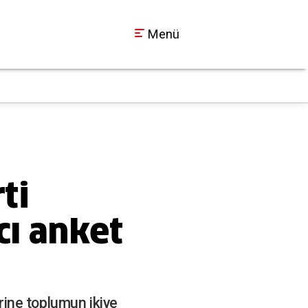
Menü
Bahçeli Çerçeve Yas
11:12
ti
cı anket
krine toplumun ikiye