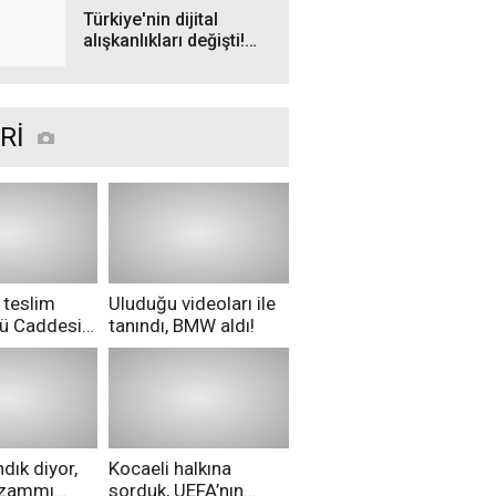
Türkiye'nin dijital
alışkanlıkları değişti!
WhatsApp zirvedeki
yerini korudu
Rİ
 teslim
Uluduğu videoları ile
nü Caddesi
tanındı, BMW aldı!
ü!
dık diyor,
Kocaeli halkına
i zammı
sorduk, UEFA’nın