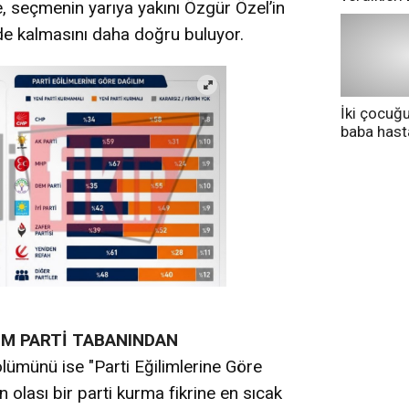
, seçmenin yarıya yakını Özgür Özel’in
pazarda ge
de kalmasını daha doğru buluyor.
İki çocuğ
baba has
tedavi altı
EM PARTİ TABANINDAN
lümünü ise "Parti Eğilimlerine Göre
n olası bir parti kurma fikrine en sıcak