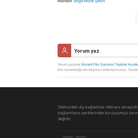
Muhabir
Bilge Murat Şenol
Yorum yazarak
Kocaeli Fikir Gazetesi Topluluk Kuralla
tüm sorumluluğu tek başınıza üstleniyorsunuz. Yazılan
Sitemizdeki dış bağlantılar referans amaçlıdır
bağlantıların içeriklerinden
kuruluşumuz
soru
değildir.