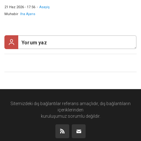
21 Haz 2026 - 17:56
-
Asayiş
Muhabir
Iha Ajans
Sitemizdeki dış bağlantılar referans amaçlıdır, dış bağlantıların
içeriklerinden
kuruluşumuz
sorumlu değildir.