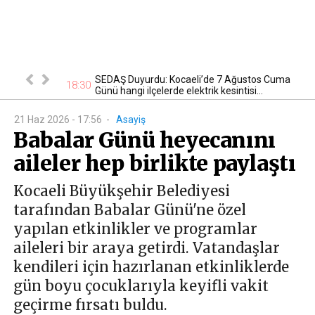
tan otomobil
SEDAŞ Duyurdu: Kocaeli’de 7 Ağustos Cuma
17
18:30
Günü hangi ilçelerde elektrik kesintisi...
21 Haz 2026 - 17:56
-
Asayiş
Babalar Günü heyecanını
aileler hep birlikte paylaştı
Kocaeli Büyükşehir Belediyesi
tarafından Babalar Günü'ne özel
yapılan etkinlikler ve programlar
aileleri bir araya getirdi. Vatandaşlar
kendileri için hazırlanan etkinliklerde
gün boyu çocuklarıyla keyifli vakit
geçirme fırsatı buldu.