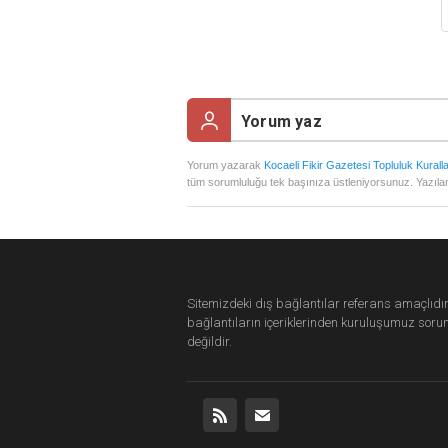
Yorum yazarak
Kocaeli Fikir Gazetesi Topluluk Kuralla
tüm sorumluluğu tek başınıza üstleniyorsunuz. Yazılan
Sitemizdeki dış bağlantılar referans amaçlıdır
bağlantıların içeriklerinden
kuruluşumuz
soru
değildir.