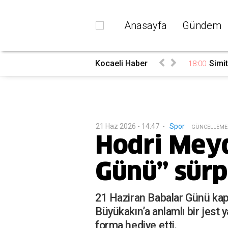
Anasayfa
Gündem
ılıyor
Kocaeli Haber
AK Pa
16:35
21 Haz 2026 - 14:47
-
Spor
G
ÜNCELLEME
Hodri Meyd
Günü” sürp
21 Haziran Babalar Günü kap
Büyükakın’a anlamlı bir jest y
forma hediye etti.