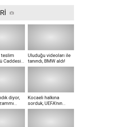
Rİ
 teslim
Uluduğu videoları ile
nü Caddesi
tanındı, BMW aldı!
ü!
dık diyor,
Kocaeli halkına
i zammı
sorduk, UEFA’nın
ri aldılar!
Merih Demiral kararı
hakkında ne
düşünüyorsunuz?