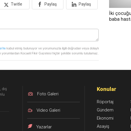
Twitle
Paylaş
Paylaş
İki çocuğ
baba has
tedavi altı
rı’nı
kabul etmiş bulunuyor ve yorumunuzla ilgili doğrudan veya dolaylı
 yorumlardan Kocaeli Fikir Gazetesi hiçbir şekilde sorumlu tutulamaz.
Konular
, dış
Foto Galeri
mlu
Röportaj
Gündem
Video Galeri
Ekonomi
Asayiş
Yazarlar