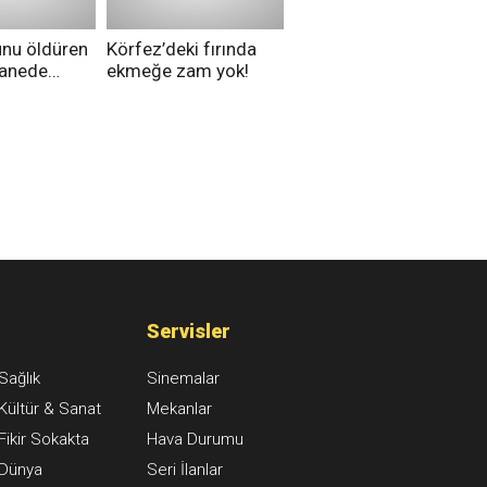
unu öldüren
Körfez’deki fırında
tanede
ekmeğe zam yok!
na alındı
Servisler
Sağlık
Sinemalar
Kültür & Sanat
Mekanlar
Fikir Sokakta
Hava Durumu
Dünya
Seri İlanlar