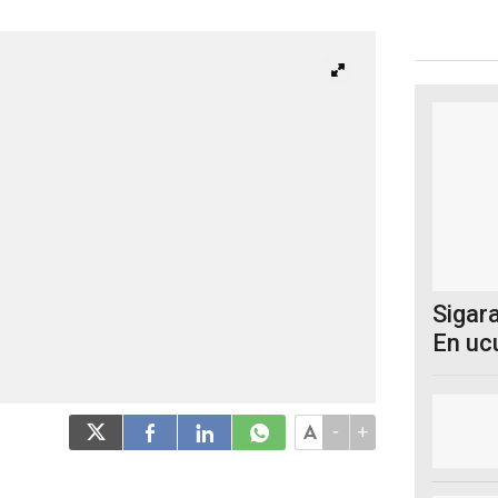
Sigara
En uc
-
+