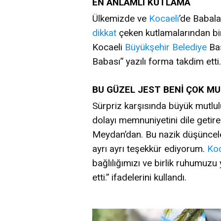
EN ANLAMLI KUTLAMA
Ülkemizde ve
Kocaeli
’de Babal
dikkat
çeken kutlamalarından bir
Kocaeli
Büyükşehir
Belediye
Baş
Babası” yazılı forma takdim etti.
BU GÜZEL JEST BENİ ÇOK MU
Sürpriz karşısında büyük mutlul
dolayı memnuniyetini dile getir
Meydan’dan. Bu nazik düşünceleri
ayrı ayrı teşekkür ediyorum.
Koc
bağlılığımızı ve birlik ruhumuzu
etti.” ifadelerini kullandı.