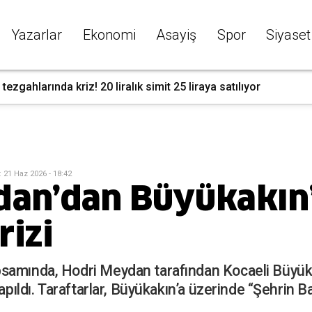
Yazarlar
Ekonomi
Asayiş
Spor
Siyaset
rti'den Hürriyet'e teklif geldi mi ? İşte cevabı...
:
21 Haz 2026 - 18:42
an’dan Büyükakın’
rizi
samında, Hodri Meydan tarafından Kocaeli Büyükş
apıldı. Taraftarlar, Büyükakın’a üzerinde “Şehrin B