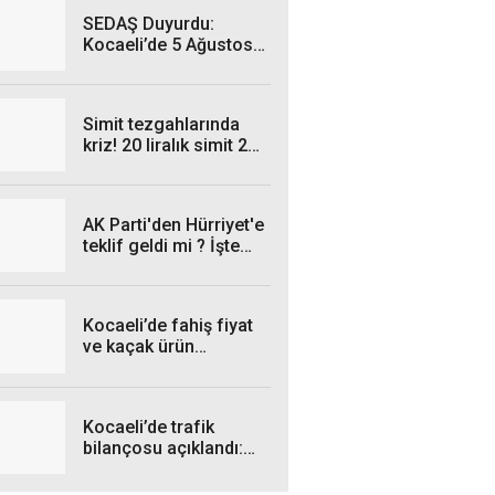
SEDAŞ Duyurdu:
Kocaeli’de 5 Ağustos
Çarşamba Günü hangi
ilçelerde elektrik
kesintisi yaşanacak?
Simit tezgahlarında
kriz! 20 liralık simit 25
liraya satılıyor
AK Parti'den Hürriyet'e
teklif geldi mi ? İşte
cevabı...
Kocaeli’de fahiş fiyat
ve kaçak ürün
operasyonları: İşte
Temmuz bilançosu!
Kocaeli’de trafik
bilançosu açıklandı:
Kazalarda düşüş var