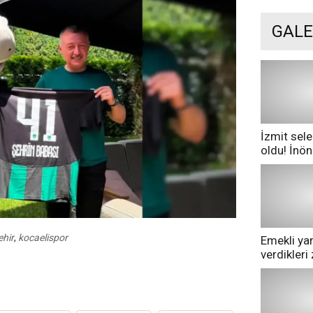
GALE
İzmit sele
oldu! İnö
göle dönd
hir
,
kocaelispor
Emekli yan
verdikler
pazarda ge