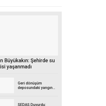
n Büyükakın: Şehirde su
tisi yaşanmadı
Geri dönüşüm
deposundaki yangın
kontrol altına alındı
SEDAŞ Duyurdu: