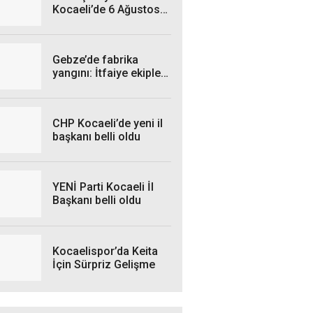
Kocaeli’de 6 Ağustos
Perşembe Günü hangi
ilçelerde elektrik
kesintisi yaşanacak?
Gebze’de fabrika
yangını: İtfaiye ekipleri
seferber oldu
CHP Kocaeli’de yeni il
başkanı belli oldu
YENİ Parti Kocaeli İl
Başkanı belli oldu
Kocaelispor’da Keita
İçin Sürpriz Gelişme