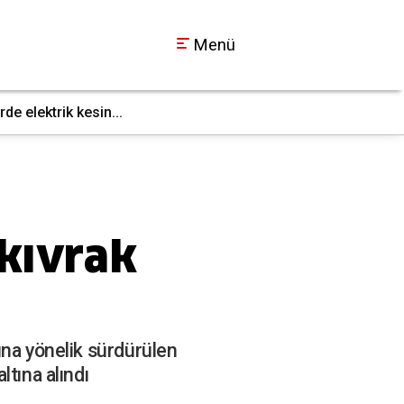
Menü
e elektrik kesin...
Gebze’de fabrika yan
22:09
skıvrak
ına yönelik sürdürülen
tına alındı