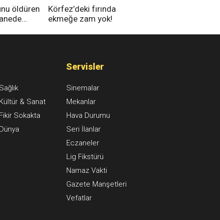
unu öldüren
Körfez’deki fırında
tanede
ekmeğe zam yok!
na alındı
Servisler
Sağlık
Sinemalar
Kültür & Sanat
Mekanlar
Fikir Sokakta
Hava Durumu
Dünya
Seri İlanlar
Eczaneler
Lig Fikstürü
Namaz Vakti
Gazete Manşetleri
Vefatlar