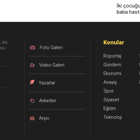
İki çocuğ
baba has
tedavi altı
Konular
, dış
Foto Galeri
mlu
Röportaj
Gündem
Video Galeri
Ekonomi
Asayiş
Yazarlar
Spor
Siyaset
Anketler
Eğitim
Teknoloji
Arşiv