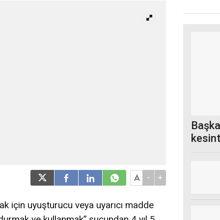
Başka
kesin
-
+
nmak için uyuşturucu veya uyarıcı madde
ndurmak ve kullanmak” suçundan 4 yıl 5