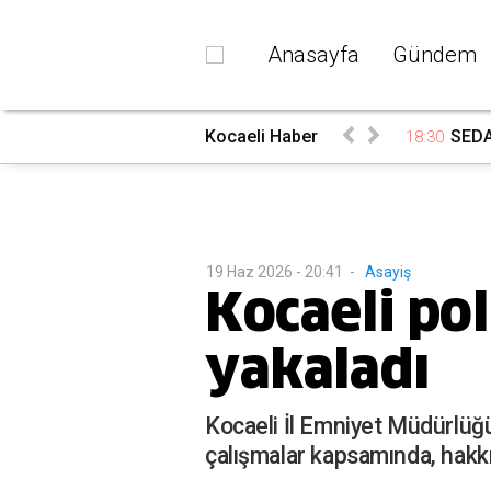
Anasayfa
Gündem
ndı
Kocaeli Haber
SEDA
18:30
19 Haz 2026 - 20:41
-
Asayiş
Kocaeli pol
yakaladı
Kocaeli İl Emniyet Müdürlüğü
çalışmalar kapsamında, hakkın