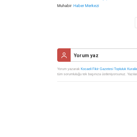
Muhabir
Haber Merkezi
Yorum yazarak
Kocaeli Fikir Gazetesi Topluluk Kuralla
tüm sorumluluğu tek başınıza üstleniyorsunuz. Yazılan