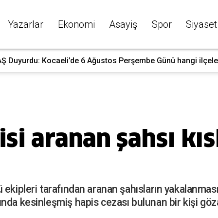
Yazarlar
Ekonomi
Asayiş
Spor
Siyaset
Ş Duyurdu: Kocaeli’de 6 Ağustos Perşembe Günü hangi ilçelerd
isi aranan şahsı kı
 ekipleri tarafından aranan şahısların yakalanmas
da kesinleşmiş hapis cezası bulunan bir kişi gözal