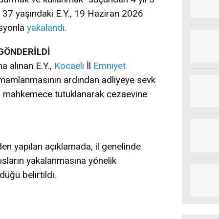
 37 yaşındaki E.Y., 19 Haziran 2026
asyonla
yakalandı
.
GÖNDERİLDİ
na alınan E.Y.,
Kocaeli
İl
Emniyet
amamlanmasının ardından adliyeye sevk
ığı mahkemece tutuklanarak cezaevine
en yapılan açıklamada, il genelinde
sların yakalanmasına yönelik
düğü belirtildi.