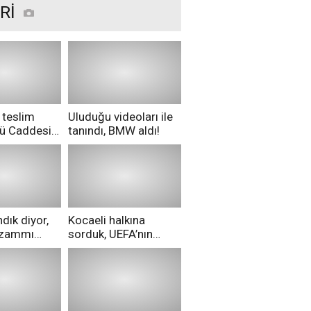
Rİ
 teslim
Uluduğu videoları ile
nü Caddesi
tanındı, BMW aldı!
ü!
dık diyor,
Kocaeli halkına
i zammı
sorduk, UEFA’nın
ri aldılar!
Merih Demiral kararı
hakkında ne
düşünüyorsunuz?