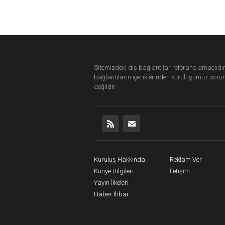
Sitemizdeki dış bağlantılar referans amaçlıdır
bağlantıların içeriklerinden
kuruluşumuz
soru
değildir.
Kuruluş Hakkında
Reklam Ver
Künye Bilgileri
İletişim
Yayın İlkeleri
Haber İhbar