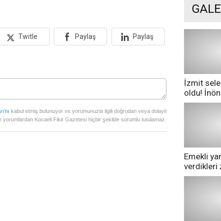
GALE
Twitle
Paylaş
Paylaş
İzmit sele
oldu! İnö
göle dönd
rı’nı
kabul etmiş bulunuyor ve yorumunuzla ilgili doğrudan veya dolaylı
 yorumlardan Kocaeli Fikir Gazetesi hiçbir şekilde sorumlu tutulamaz.
Emekli yan
verdikler
pazarda ge