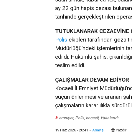
ay 22 gün hapis cezası bulunan
tarihinde gerçekleştirilen oper
TUTUKLANARAK CEZAEVİNE 
Polis
ekipleri tarafından gözaltı
Müdürlüğü’ndeki işlemlerinin t
edildi. Hükümlü şahıs, çıkarıld
teslim edildi.
ÇALIŞMALAR DEVAM EDİYOR
Kocaeli İl Emniyet Müdürlüğü’nd
suçun önlenmesi ve aranan şahı
çalışmaların kararlılıkla sürdürül
#
emniyet
,
Polis
,
kocaeli
,
Yakalandı
19 Haz 2026 - 20:41
-
Asayiş
Yazdır