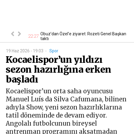
 En ucuzu 115
Obuz’dan Özel’e ziyaret: Rozeti Genel Başkan
22:27
18
taktı
19 Haz 2026 - 19:03
-
Spor
Kocaelispor’un yıldızı
sezon hazırlığına erken
başladı
Kocaelispor’un orta saha oyuncusu
Manuel Luís da Silva Cafumana, bilinen
adıyla Show, yeni sezon hazırlıklarına
tatil döneminde de devam ediyor.
Angolalı futbolcunun bireysel
antrenman programını aksatmadan