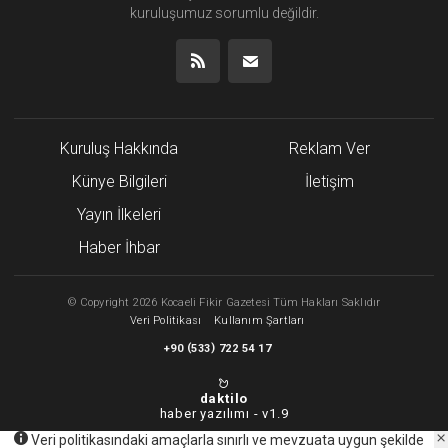
kuruluşumuz
sorumlu değildir.
Kuruluş Hakkında
Reklam Ver
Künye Bilgileri
İletişim
Yayın İlkeleri
Haber İhbar
©
Copyright
2026 Kocaeli Fikir Gazetesi Tüm Hakları Saklıdır
Veri Politikası
Kullanım Şartları
(
)
+90
533
722 54 17
daktilo
haber yazılımı -
v1.9
Veri politikasındaki amaçlarla sınırlı ve mevzuata uygun şekilde