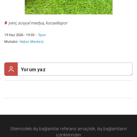
#
yeni
,
sosyal medya
,
kocaelispor
19 Haz 2026 - 19:03
-
Spor
Muhabir
Haber Merkezi
Sitemizdeki dış bağlantılar referans amaçlıdır, dış bağlantıların
içeriklerinden