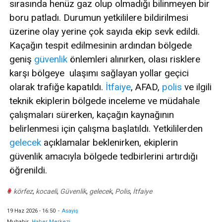
sırasında henüz gaz olup olmadığı bilinmeyen bir
boru patladı. Durumun yetkililere bildirilmesi
üzerine olay yerine çok sayıda ekip sevk edildi.
Kaçağın tespit edilmesinin ardından bölgede
geniş
güvenlik
önlemleri alınırken, olası risklere
karşı bölgeye ulaşımı sağlayan yollar geçici
olarak trafiğe kapatıldı.
İtfaiye
, AFAD,
polis
ve ilgili
teknik ekiplerin bölgede inceleme ve müdahale
çalışmaları sürerken, kaçağın kaynağının
belirlenmesi için çalışma başlatıldı. Yetkililerden
gelecek
açıklamalar beklenirken, ekiplerin
güvenlik amacıyla bölgede tedbirlerini artırdığı
öğrenildi.
#
körfez
,
kocaeli
,
Güvenlik
,
gelecek
,
Polis
,
İtfaiye
19 Haz 2026 - 16:50
-
Asayiş
Muhabir
Haber Merkezi