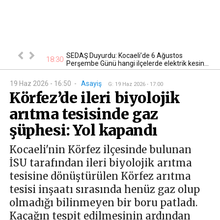
n kontrol
SEDAŞ Duyurdu: Kocaeli’de 6 Ağustos
18:30
22
Perşembe Günü hangi ilçelerde elektrik kesin...
19 Haz 2026 - 16:50
-
Asayiş
G
:
19 Haz 2026 - 17:00
Körfez’de ileri biyolojik
arıtma tesisinde gaz
şüphesi: Yol kapandı
Kocaeli'nin Körfez ilçesinde bulunan
İSU tarafından ileri biyolojik arıtma
tesisine dönüştürülen Körfez arıtma
tesisi inşaatı sırasında henüz gaz olup
olmadığı bilinmeyen bir boru patladı.
Kaçağın tespit edilmesinin ardından