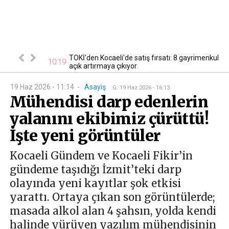
cak! Başvurular
TOKİ'den Kocaeli'de satış fırsatı: 8 gayrimenkul
10:19
10
açık artırmaya çıkıyor
19 Haz 2026 - 11:14
-
Asayiş
G
:
19 Haz 2026 - 16:13
Mühendisi darp edenlerin
yalanını ekibimiz çürüttü!
İşte yeni görüntüler
Kocaeli Gündem ve Kocaeli Fikir’in
gündeme taşıdığı İzmit’teki darp
olayında yeni kayıtlar şok etkisi
yarattı. Ortaya çıkan son görüntülerde;
masada alkol alan 4 şahsın, yolda kendi
halinde yürüyen yazılım mühendisinin