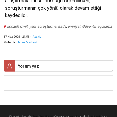
araştırmalarını sürdürdüğü öğrenilirken,
soruşturmanın çok yönlü olarak devam ettiği
kaydedildi.
#
kocaeli
,
izmit
,
yeni
,
soruşturma
,
ifade
,
emniyet
,
Güvenlik
,
açıklama
17 Haz 2026 - 21:51
-
Asayiş
Muhabir
Haber Merkezi
Sitemizdeki dış bağlantılar referans amaçlıdır, dış bağlantıların