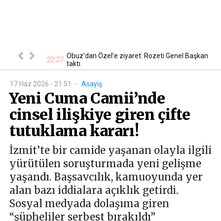
 En ucuzu 115
Obuz’dan Özel’e ziyaret: Rozeti Genel Başkan
22:27
18
taktı
17 Haz 2026 - 21:51
-
Asayiş
Yeni Cuma Camii’nde
cinsel ilişkiye giren çifte
tutuklama kararı!
İzmit’te bir camide yaşanan olayla ilgili
yürütülen soruşturmada yeni gelişme
yaşandı. Başsavcılık, kamuoyunda yer
alan bazı iddialara açıklık getirdi.
Sosyal medyada dolaşıma giren
“şüpheliler serbest bırakıldı”