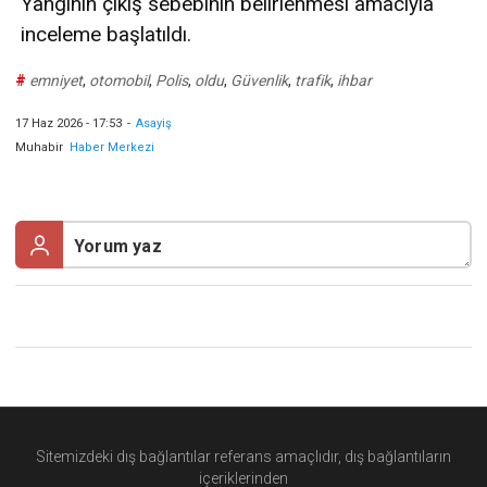
Yangının çıkış sebebinin belirlenmesi amacıyla
inceleme başlatıldı.
#
emniyet
,
otomobil
,
Polis
,
oldu
,
Güvenlik
,
trafik
,
ihbar
17 Haz 2026 - 17:53
-
Asayiş
Muhabir
Haber Merkezi
Sitemizdeki dış bağlantılar referans amaçlıdır, dış bağlantıların
içeriklerinden