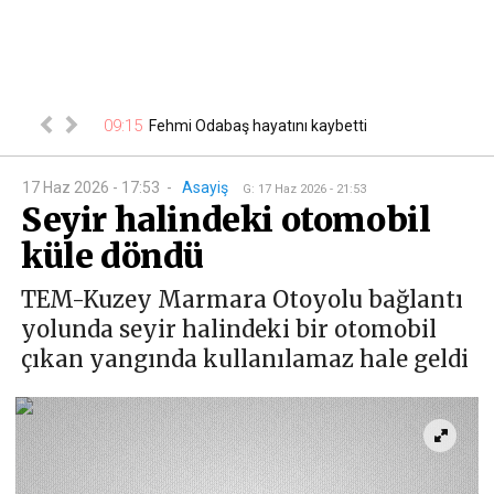
09:15
l fiyatlar
Fehmi Odabaş hayatını kaybetti
22
17 Haz 2026 - 17:53
-
Asayiş
G
:
17 Haz 2026 - 21:53
Seyir halindeki otomobil
küle döndü
TEM-Kuzey Marmara Otoyolu bağlantı
yolunda seyir halindeki bir otomobil
çıkan yangında kullanılamaz hale geldi