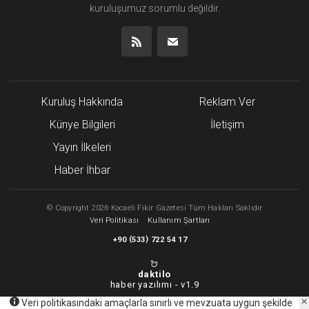
kuruluşumuz
sorumlu değildir.
Kuruluş Hakkında
Reklam Ver
Künye Bilgileri
İletişim
Yayın İlkeleri
Haber İhbar
©
Copyright
2026 Kocaeli Fikir Gazetesi Tüm Hakları Saklıdır
Veri Politikası
Kullanım Şartları
(
)
+90
533
722 54 17
daktilo
haber yazılımı -
v1.9
Veri politikasındaki amaçlarla sınırlı ve mevzuata uygun şekilde