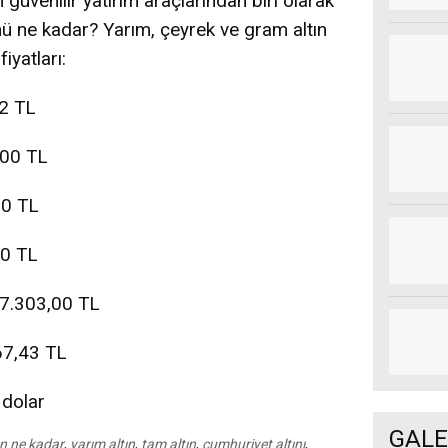
güvenilir yatırım araçlarından biri olarak
ü ne kadar? Yarım, çeyrek ve gram altın
iyatları:
02 TL
3,00 TL
,00 TL
40 TL
 17.303,00 TL
867,43 TL
 dolar
GALE
ın ne kadar
,
yarım altın
,
tam altın
,
cumhuriyet altını
,