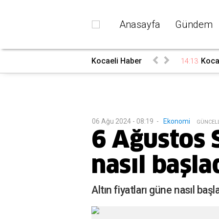
Anasayfa
Gündem
Kocaeli Haber
Koca
14:13
06 Ağu 2024 - 08:19
-
Ekonomi
G
ÜNCEL
6 Ağustos S
nasıl başla
Altın fiyatları güne nasıl başl