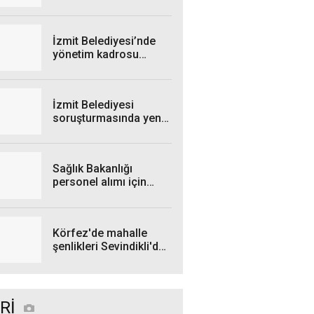
yakalandı
İzmit Belediyesi’nde
yönetim kadrosu
yeniden şekillendi
İzmit Belediyesi
soruşturmasında yeni
gelişme: Rüşvet veren
şahıs gözaltına alındı
Sağlık Bakanlığı
personel alımı için
takvim belli oldu
Körfez'de mahalle
şenlikleri Sevindikli'de
devam etti
Rİ