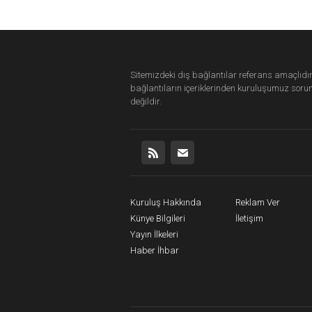
Sitemizdeki dış bağlantılar referans amaçlıdır
bağlantıların içeriklerinden
kuruluşumuz
soru
değildir.
Kuruluş Hakkında
Reklam Ver
Künye Bilgileri
İletişim
Yayın İlkeleri
Haber İhbar