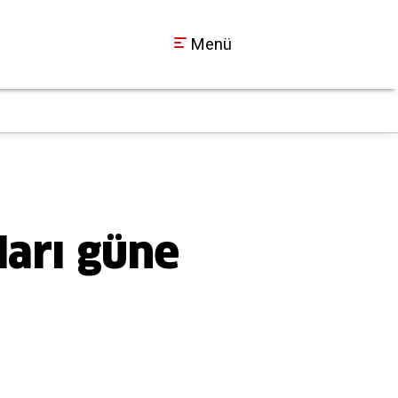
Menü
29 yıl hapis cezası 
14:02
ları güne