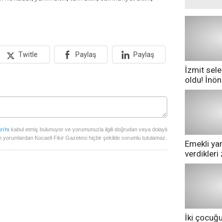
Twitle
Paylaş
Paylaş
İzmit sele
oldu! İnö
göle dönd
rı’nı
kabul etmiş bulunuyor ve yorumunuzla ilgili doğrudan veya dolaylı
 yorumlardan Kocaeli Fikir Gazetesi hiçbir şekilde sorumlu tutulamaz.
Emekli yan
verdikler
pazarda ge
İki çocuğ