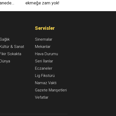
tanede
ekmeğe zam yok!
na alındı
Servisler
Sağlık
Sinemalar
Kültür & Sanat
Mekanlar
Fikir Sokakta
Hava Durumu
Dünya
Seri İlanlar
Eczaneler
Lig Fikstürü
Namaz Vakti
Gazete Manşetleri
Vefatlar