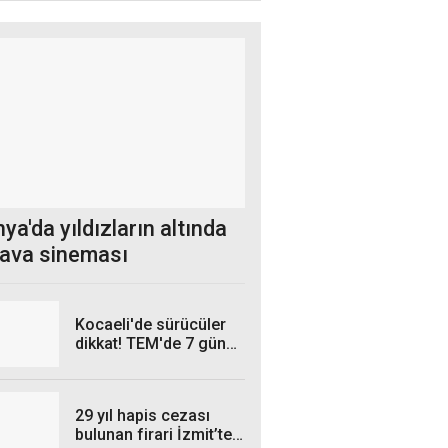
a'da yıldızların altında
hava sineması
Kocaeli'de sürücüler
dikkat! TEM'de 7 gün
sürecek çalışma
29 yıl hapis cezası
bulunan firari İzmit’te