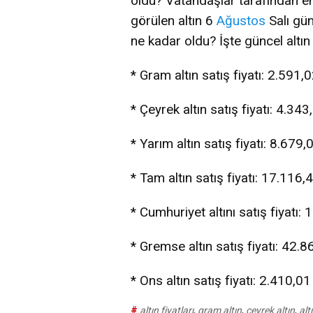
oldu? Vatandaşlar tarafından en 
görülen altın 6
Ağustos
Salı gün
ne kadar oldu? İşte güncel altın f
* Gram altın satış fiyatı: 2.591,
* Çeyrek altın satış fiyatı: 4.34
* Yarım altın satış fiyatı: 8.679
* Tam altın satış fiyatı: 17.116,
* Cumhuriyet altını satış fiyatı:
* Gremse altın satış fiyatı: 42.
* Ons altın satış fiyatı: 2.410,01
#
altın fiyatları
,
gram altın
,
çeyrek altın
,
alt