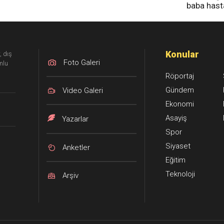
baba has
tedavi altı
Konular
, dış
Foto Galeri
mlu
Röportaj
Gündem
Video Galeri
Ekonomi
Asayiş
Yazarlar
Spor
Siyaset
Anketler
Eğitim
Teknoloji
Arşiv