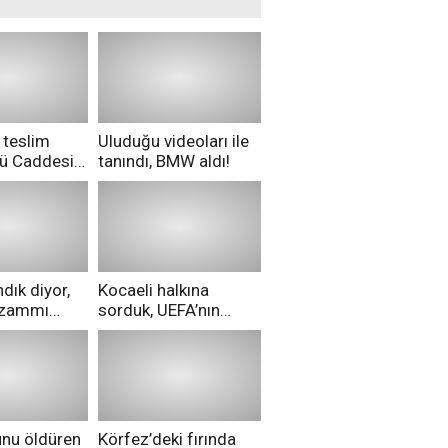
 teslim
Uluduğu videoları ile
nü Caddesi
tanındı, BMW aldı!
ü!
dık diyor,
Kocaeli halkına
i zammı
sorduk, UEFA’nın
ri aldılar!
Merih Demiral kararı
hakkında ne
düşünüyorsunuz?
unu öldüren
Körfez’deki fırında