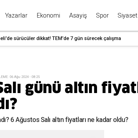
Yazarlar
Ekonomi
Asayiş
Spor
Siyaset
eli'de sürücüler dikkat! TEM'de 7 gün sürecek çalışma
LEME
:
06 Ağu 2024 - 08:25
alı günü altın fiyat
dı?
adı? 6 Ağustos Salı altın fiyatları ne kadar oldu?