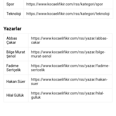
Spor
https://www.kocaelifikir.com/rss/kategori/spor
Teknoloji
https://www.kocaelifikir.com/rss/kategori/teknoloji
Yazarlar
Abbas
https://www.kocaelifikir.com/rss/yazar/abbas-
Çakar
cakar
Bilge Murat
https://www.kocaelifikir.com/rss/yazar/bilge-
Şenol
murat-senol
Fadime
https://www.kocaelifikir.com/rss/yazar/fadime-
Sertçelik
sertcelik
https://www.kocaelifikir.com/rss/yazar/hakan-
Hakan Süer
suer
https://www.kocaelifikir.com/rss/yazar/hilal-
Hilal Güllük
gulluk