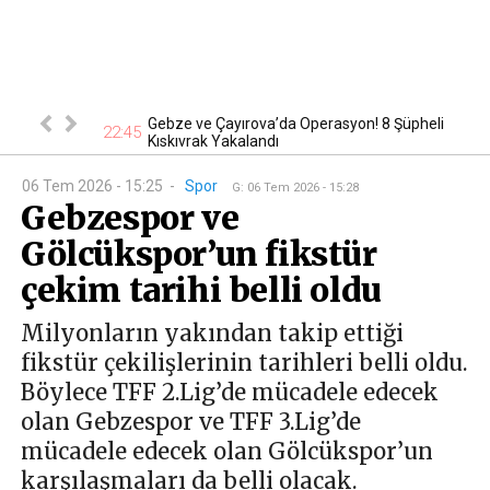
nsever hayatını
Gebze ve Çayırova’da Operasyon! 8 Şüpheli
22:45
19
Kıskıvrak Yakalandı
06 Tem 2026 - 15:25
-
Spor
G
:
06 Tem 2026 - 15:28
Gebzespor ve
Gölcükspor’un fikstür
çekim tarihi belli oldu
Milyonların yakından takip ettiği
fikstür çekilişlerinin tarihleri belli oldu.
Böylece TFF 2.Lig’de mücadele edecek
olan Gebzespor ve TFF 3.Lig’de
mücadele edecek olan Gölcükspor’un
karşılaşmaları da belli olacak.