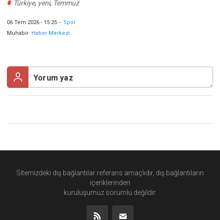
#
Türkiye
,
yeni
,
Temmuz
06 Tem 2026 - 15:25
-
Spor
Muhabir
Haber Merkezi
Sitemizdeki dış bağlantılar referans amaçlıdır, dış bağlantıların
içeriklerinden
kuruluşumuz
sorumlu değildir.