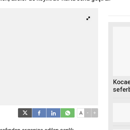
Kocael
sefer
-
+