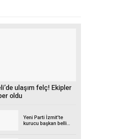
i’de ulaşım felç! Ekipler
ber oldu
Yeni Parti İzmit’te
kurucu başkan belli
oldu