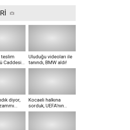
Rİ
 teslim
Uluduğu videoları ile
nü Caddesi
tanındı, BMW aldı!
ü!
dık diyor,
Kocaeli halkına
i zammı
sorduk, UEFA’nın
ri aldılar!
Merih Demiral kararı
hakkında ne
düşünüyorsunuz?