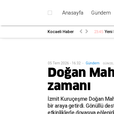
Anasayfa
Gündem
Kocaeli Haber
Yeni 
23:45
05 Tem 2026 - 16:32
-
Gündem
G
ÜNCEL
Doğan Maha
zamanı
İzmit Kuruçeşme Doğan Mahall
bir araya getirdi. Gönüllü de
etkinliklerle doyasıya eğlenirk