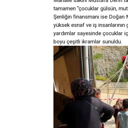
Mahalle sakini Mustafa Derin ta
tamamen "çocuklar gülsün, mutlu 
Şenliğin finansmanı ise Doğan M
yüksek esnaf ve iş insanlarının 
yardımlar sayesinde çocuklar iç
boyu çeşitli ikramlar sunuldu.