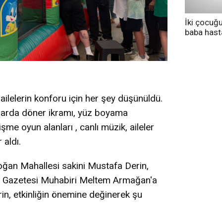
İki çocuğ
baba has
tedavi altı
 ailelerin konforu için her şey düşünüldü.
larda döner ikramı, yüz boyama
şişme oyun alanları , canlı müzik, aileler
 aldı.
ğan Mahallesi sakini Mustafa Derin,
Gazetesi Muhabiri Meltem Armağan'a
in, etkinliğin önemine değinerek şu