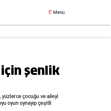
Menü
Selçuk İnan taraftar
21:41
için şenlik
 yüzlerce çocuğu ve aileyi
oyu oyun oynayıp çeşitli