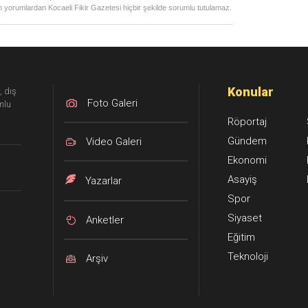
 yorumlardan Kocaeli Fikir Gazetesi hiçbir şekilde sorumlu tutulamaz.
Konular
, dış
Foto Galeri
mlu
Röportaj
Gündem
Video Galeri
Ekonomi
Asayiş
Yazarlar
Spor
Siyaset
Anketler
Eğitim
Teknoloji
Arşiv