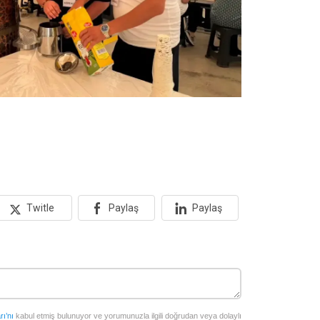
Twitle
Paylaş
Paylaş
rı’nı
kabul etmiş bulunuyor ve yorumunuzla ilgili doğrudan veya dolaylı