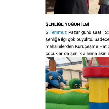
ŞENLİĞE YOĞUN İLGİ
5
Temmuz
Pazar günü saat 12:0
şenliğe ilgi çok büyüktü. Sadec
mahallelerden Kuruçeşme Hatip
çocuklar da şenlik alanına akın 