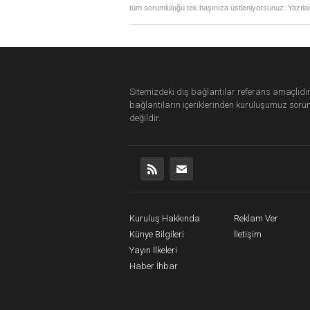
tüm sorumluluğu tek başınıza üstleniyorsunuz. Yazılan
Sitemizdeki dış bağlantılar referans amaçlıdır
bağlantıların içeriklerinden
kuruluşumuz
soru
değildir.
Kuruluş Hakkında
Reklam Ver
Künye Bilgileri
İletişim
Yayın İlkeleri
Haber İhbar