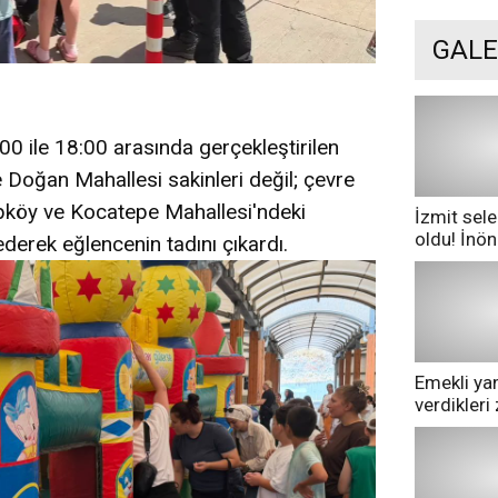
GALE
0 ile 18:00 arasında gerçekleştirilen
e Doğan Mahallesi sakinleri değil; çevre
köy ve Kocatepe Mahallesi'ndeki
İzmit sele
oldu! İnö
ederek eğlencenin tadını çıkardı.
göle dönd
Emekli yan
verdikler
pazarda ge