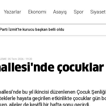
Yazarlar
Ekonomi
Asayiş
Spor
Siyaset
Parti İzmit’te kurucu başkan belli oldu
LEME
:
05 Tem 2026 - 19:20
llesi'nde çocuklar 
esi'nde bu yıl ikincisi düzenlenen Çocuk Şenliği,
steklerle hayata geçirilen etkinlikte çocuklar gün b
en, aileler de keyifli bir hafta sonu geçirdi.