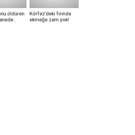
unu öldüren
Körfez’deki fırında
tanede
ekmeğe zam yok!
na alındı