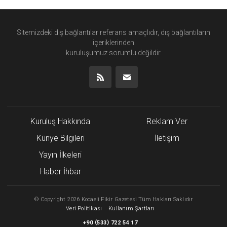
Sitemizdeki dış bağlantılar referans amaçlıdır, dış bağlantıların
içeriklerinden
kuruluşumuz
sorumlu değildir.
Kuruluş Hakkında
Reklam Ver
Künye Bilgileri
İletişim
Yayın İlkeleri
Haber İhbar
©
Copyright
2026 Kocaeli Fikir Gazetesi Tüm Hakları Saklıdır
Veri Politikası
Kullanım Şartları
(
)
+90
533
722 54 17