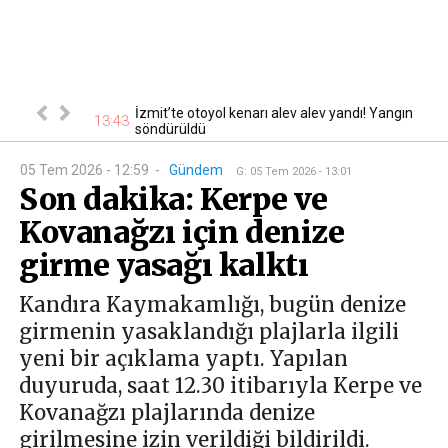
or: 6 ayda 115
İzmit’te otoyol kenarı alev alev yandı! Yangın
13:43
13
söndürüldü
05 Tem 2026 - 12:59
-
Gündem
G
:
05 Tem 2026 - 13:01
Son dakika: Kerpe ve
Kovanağzı için denize
girme yasağı kalktı
Kandıra Kaymakamlığı, bugün denize
girmenin yasaklandığı plajlarla ilgili
yeni bir açıklama yaptı. Yapılan
duyuruda, saat 12.30 itibarıyla Kerpe ve
Kovanağzı plajlarında denize
girilmesine izin verildiği bildirildi.