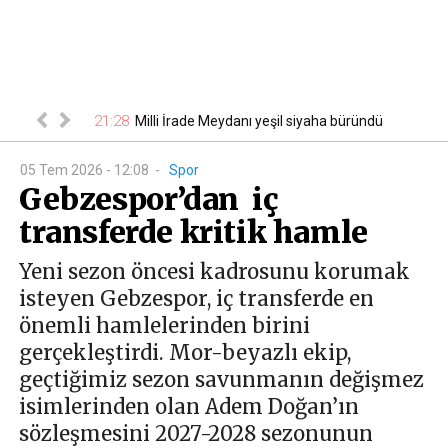
21:28
21
çıkladı
Milli İrade Meydanı yeşil siyaha büründü
05 Tem 2026 - 12:08
-
Spor
Gebzespor’dan iç
transferde kritik hamle
Yeni sezon öncesi kadrosunu korumak
isteyen Gebzespor, iç transferde en
önemli hamlelerinden birini
gerçekleştirdi. Mor-beyazlı ekip,
geçtiğimiz sezon savunmanın değişmez
isimlerinden olan Adem Doğan’ın
sözleşmesini 2027-2028 sezonunun