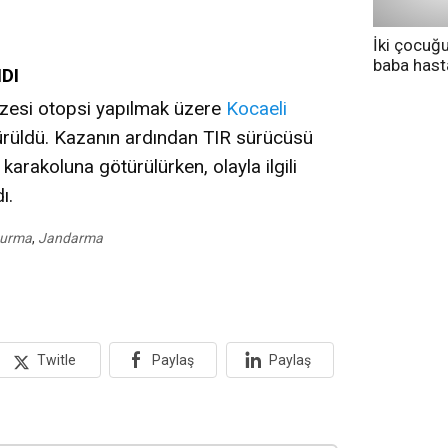
İki çocuğ
baba has
DI
tedavi altı
azesi otopsi yapılmak üzere
Kocaeli
rüldü. Kazanın ardından TIR sürücüsü
arakoluna götürülürken, olayla ilgili
ı.
turma
,
Jandarma
Twitle
Paylaş
Paylaş