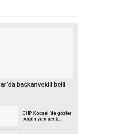
r’da başkanvekili belli
CHP Kocaeli’de gözler
bugün yapılacak
atamada! Yeni il
başkanı kim olacak?