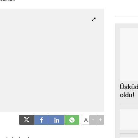
Üsküda
oldu!
-
+