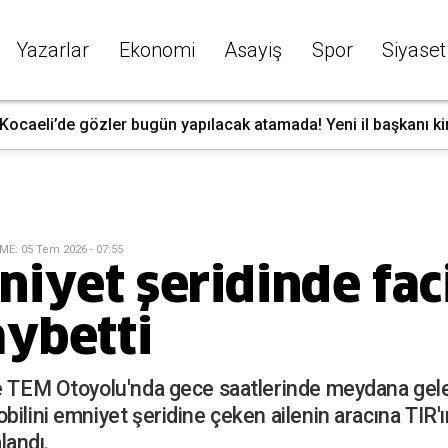
Yazarlar
Ekonomi
Asayiş
Spor
Siyaset
Kocaeli’de gözler bugün yapılacak atamada! Yeni il başkanı k
EME
:
05 Tem 2026 - 07:55
iyet şeridinde faci
aybetti
e TEM Otoyolu'nda gece saatlerinde meydana gelen
bilini emniyet şeridine çeken ailenin aracına TIR
alandı.