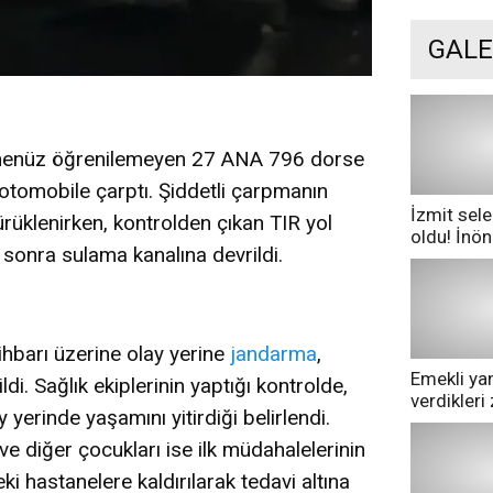
GALE
 henüz öğrenilemeyen 27 ANA 796 dorse
 otomobile çarptı. Şiddetli çarpmanın
İzmit sele
ürüklenirken, kontrolden çıkan TIR yol
oldu! İnö
 sonra sulama kanalına devrildi.
göle dönd
ihbarı üzerine olay yerine
jandarma
,
Emekli yan
ldi. Sağlık ekiplerinin yaptığı kontrolde,
verdikler
y yerinde yaşamını yitirdiği belirlendi.
pazarda ge
e diğer çocukları ise ilk müdahalelerinin
 hastanelere kaldırılarak tedavi altına