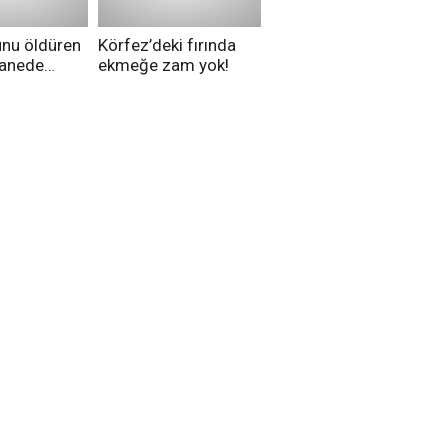
unu öldüren
Körfez’deki fırında
tanede
ekmeğe zam yok!
na alındı