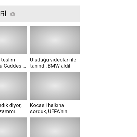
Rİ
 teslim
Uluduğu videoları ile
nü Caddesi
tanındı, BMW aldı!
ü!
dık diyor,
Kocaeli halkına
i zammı
sorduk, UEFA’nın
ri aldılar!
Merih Demiral kararı
hakkında ne
düşünüyorsunuz?