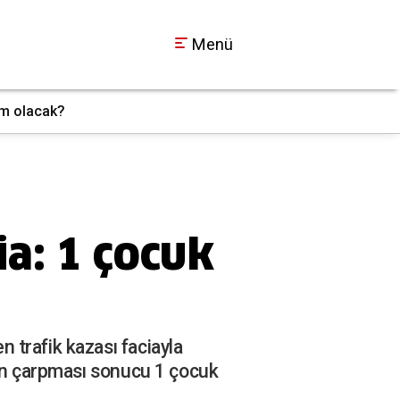
Menü
im olacak?
Kocaeli Barosu’nda s
13:39
a: 1 çocuk
 trafik kazası faciayla
'ın çarpması sonucu 1 çocuk