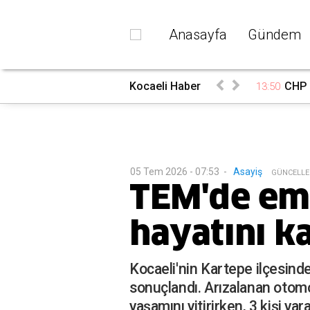
Anasayfa
Gündem
Kocaeli Haber
CHP 
13:50
05 Tem 2026 - 07:53
-
Asayiş
G
ÜNCELL
TEM'de emn
hayatını k
Kocaeli'nin Kartepe ilçesind
sonuçlandı. Arızalanan otomo
yaşamını yitirirken, 3 kişi yar