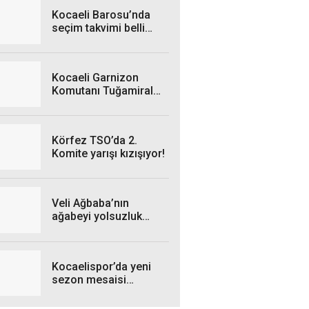
Kocaeli Barosu’nda
seçim takvimi belli
oldu! Tarihler açıklandı
Kocaeli Garnizon
Komutanı Tuğamiral
Selçuk Akarı emekli
oluyor
Körfez TSO’da 2.
Komite yarışı kızışıyor!
Veli Ağbaba’nın
ağabeyi yolsuzluk
soruşturmasında
gözaltına alındı
Kocaelispor’da yeni
sezon mesaisi
yeniden başlıyor