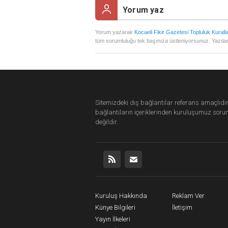
Yorum yazarak
Kocaeli Fikir Gazetesi Topluluk Kuralla
tüm sorumluluğu tek başınıza üstleniyorsunuz. Yazılan
Sitemizdeki dış bağlantılar referans amaçlıdır
bağlantıların içeriklerinden
kuruluşumuz
soru
değildir.
Kuruluş Hakkında
Reklam Ver
Künye Bilgileri
İletişim
Yayın İlkeleri