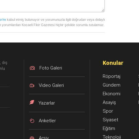
rı’nı
kabul etmiş bulunuyor ve yorumunuzla ilgili doğrudan veya dolaylı
 yorumlardan Kocaeli Fikir Gazetesi hiçbir şekilde sorumlu tutulamaz.
Konular
, dış
Foto Galeri
mlu
Röportaj
Gündem
Video Galeri
Ekonomi
Asayiş
Yazarlar
Spor
Siyaset
Anketler
Eğitim
Teknoloji
Arşiv