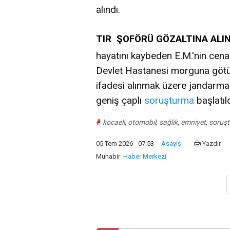
alındı.
TIR ŞOFÖRÜ GÖZALTINA ALIN
hayatını kaybeden E.M.'nin cen
Devlet Hastanesi morguna götü
ifadesi alınmak üzere jandarma k
geniş çaplı
soruşturma
başlatıld
#
kocaeli
,
otomobil
,
sağlık
,
emniyet
,
soruş
05 Tem 2026 - 07:53
-
Asayiş
Yazdır
Muhabir
Haber Merkezi