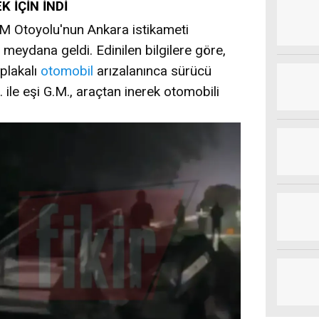
 İÇİN İNDİ
EM Otoyolu'nun Ankara istikameti
eydana geldi. Edinilen bilgilere göre,
plakalı
otomobil
arızalanınca sürücü
. ile eşi G.M., araçtan inerek otomobili