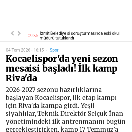
İzmit Belediye si soruşturmasında eski okul
cak
09:35
21
müdürü tutuklandı
04 Tem 2026 - 16:15
-
Spor
Kocaelispor'da yeni sezon
mesaisi başladı! İlk kamp
Riva'da
2026-2027 sezonu hazırlıklarına
başlayan Kocaelispor, ilk etap kampı
için Riva'da kampa girdi. Yeşil-
siyahlılar, Teknik Direktör Selçuk İnan
yönetimindeki ilk antrenmanını bugün
gerçekleştirirken, kamp 17 Temmuz'a