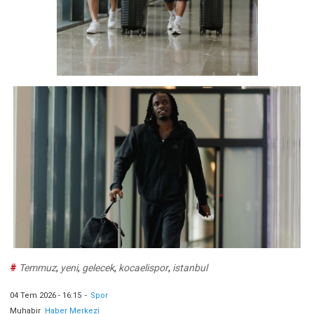
#
Temmuz
,
yeni
,
gelecek
,
kocaelispor
,
istanbul
04 Tem 2026 - 16:15
-
Spor
Muhabir
Haber Merkezi