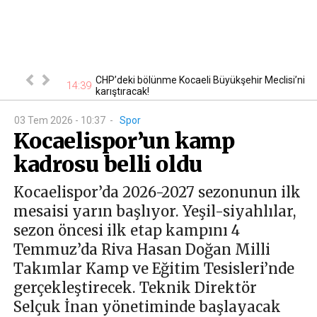
acak? Gözler
CHP’deki bölünme Kocaeli Büyükşehir Meclisi’ni
14:39
14
karıştıracak!
03 Tem 2026 - 10:37
-
Spor
Kocaelispor’un kamp
kadrosu belli oldu
Kocaelispor’da 2026-2027 sezonunun ilk
mesaisi yarın başlıyor. Yeşil-siyahlılar,
sezon öncesi ilk etap kampını 4
Temmuz’da Riva Hasan Doğan Milli
Takımlar Kamp ve Eğitim Tesisleri’nde
gerçekleştirecek. Teknik Direktör
Selçuk İnan yönetiminde başlayacak