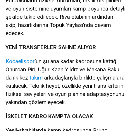
Futbolcuların fiziksel durumları, taktik disiplinleri
ve oyun sistemine uyumları kamp boyunca detaylı
şekilde takip edilecek. Riva etabının ardından
ekip, hazırlıklarına Topuk Yaylası’nda devam
edecek.
YENİ TRANSFERLER SAHNE ALIYOR
Kocaelispor
’un şu ana kadar kadrosuna kattığı
Onurcan Piri, Uğur Kaan Yıldız ve Makana Baku
da ilk kez
takım
arkadaşlarıyla birlikte çalışmalara
katılacak. Teknik heyet, özellikle yeni transferlerin
fiziksel seviyeleri ve oyun planına adaptasyonunu
yakından gözlemleyecek.
İSKELET KADRO KAMPTA OLACAK
Yeşil-siyahlılarda kamp kadrosunda Bruno