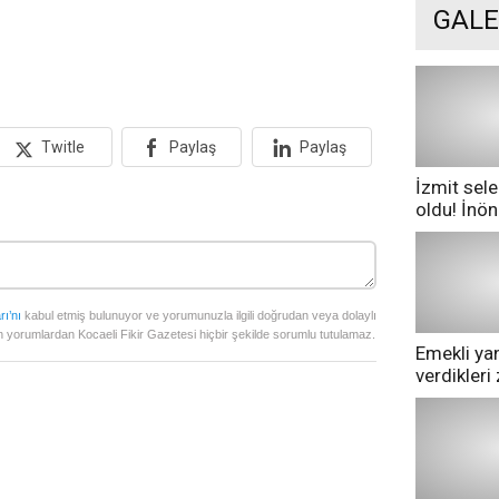
GALE
Twitle
Paylaş
Paylaş
İzmit sele
oldu! İnö
göle dönd
rı’nı
kabul etmiş bulunuyor ve yorumunuzla ilgili doğrudan veya dolaylı
 yorumlardan Kocaeli Fikir Gazetesi hiçbir şekilde sorumlu tutulamaz.
Emekli yan
verdikler
pazarda ge