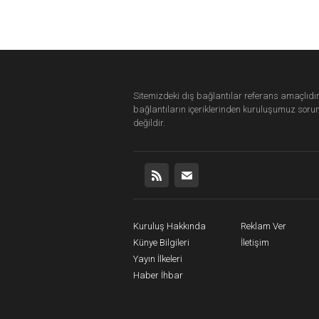
Sitemizdeki dış bağlantılar referans amaçlıdır
bağlantıların içeriklerinden
kuruluşumuz
soru
değildir.
Kuruluş Hakkında
Reklam Ver
Künye Bilgileri
İletişim
Yayın İlkeleri
Haber İhbar