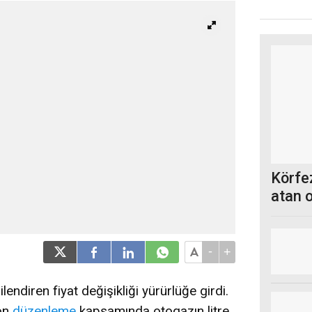
Körfez
atan 
-
+
ilendiren fiyat değişikliği yürürlüğe girdi.
son
düzenleme
kapsamında otogazın litre