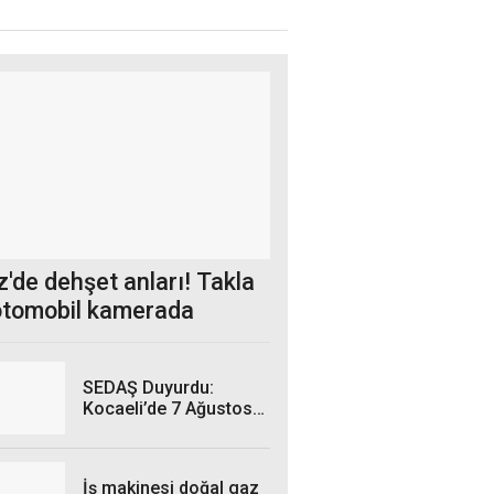
'de dehşet anları! Takla
otomobil kamerada
SEDAŞ Duyurdu:
Kocaeli’de 7 Ağustos
Cuma Günü hangi
ilçelerde elektrik
kesintisi yaşanacak?
İş makinesi doğal gaz