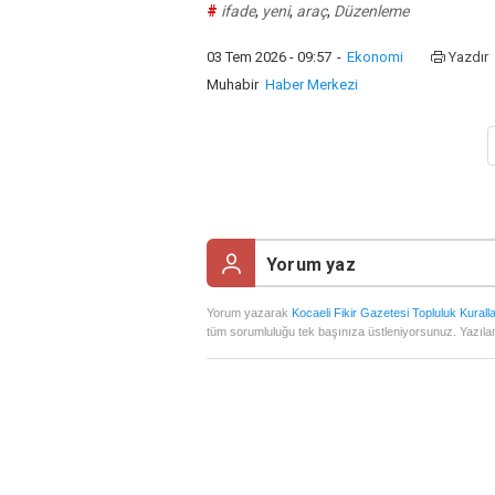
#
ifade
,
yeni
,
araç
,
Düzenleme
03 Tem 2026 - 09:57
-
Ekonomi
Yazdır
Muhabir
Haber Merkezi
Yorum yazarak
Kocaeli Fikir Gazetesi Topluluk Kuralla
tüm sorumluluğu tek başınıza üstleniyorsunuz. Yazılan