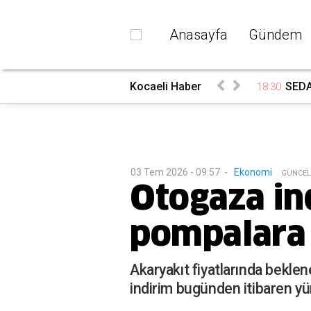
Anasayfa
Gündem
rada
Kocaeli Haber
SEDAŞ
18:30
03 Tem 2026 - 09:57
-
Ekonomi
G
ÜNCEL
Otogaza ind
pompalara 
Akaryakıt fiyatlarında beklen
indirim bugünden itibaren yür