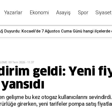
Yazarlar
Ekonomi
Asayiş
Spor
Siyaset
 Duyurdu: Kocaeli’de 7 Ağustos Cuma Günü hangi ilçelerde ele
LEME
:
03 Tem 2026 - 11:37
irim geldi: Yeni fi
yansıdı
en gelişme bu kez otogaz kullanıcılarını sevindirdi.
ürlüğe girerken, yeni tarifeler pompa satış fiyatla