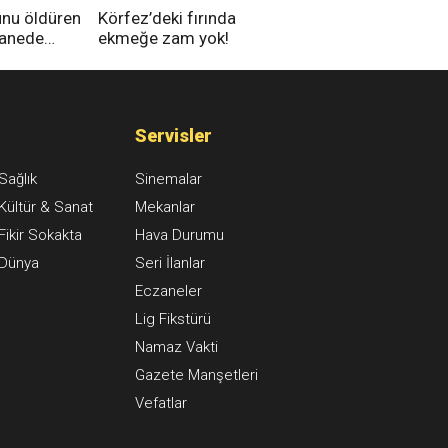
unu öldüren
Körfez’deki fırında
tanede
ekmeğe zam yok!
na alındı
Servisler
Sağlık
Sinemalar
Kültür & Sanat
Mekanlar
Fikir Sokakta
Hava Durumu
Dünya
Seri İlanlar
Eczaneler
Lig Fikstürü
Namaz Vakti
Gazete Manşetleri
Vefatlar