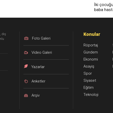
İki çocuğ
baba has
tedavi altı
Konular
, dış
Foto Galeri
mlu
Röportaj
Gündem
Video Galeri
Ekonomi
Asayiş
Yazarlar
Spor
Siyaset
Anketler
Eğitim
Teknoloji
Arşiv