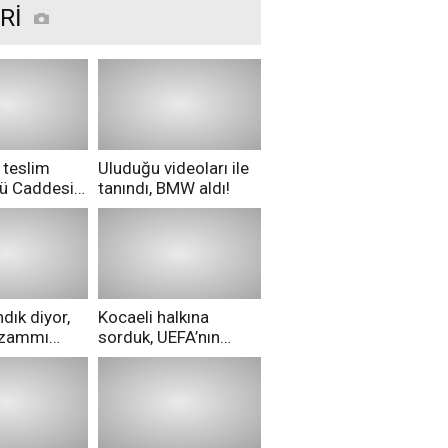
Rİ
 teslim
Uluduğu videoları ile
nü Caddesi
tanındı, BMW aldı!
ü!
dık diyor,
Kocaeli halkına
i zammı
sorduk, UEFA’nın
ri aldılar!
Merih Demiral kararı
hakkında ne
düşünüyorsunuz?