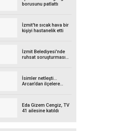
borusunu patlattı
İzmit'te sıcak hava bir
kişiyi hastanelik etti
İzmit Belediyesi'nde
ruhsat soruşturması
genişliyor: 4 iş insanı
gözaltında!
İsimler netleşti...
Arcan’dan ilçelere
talimat! "Yetki
belgelerini bekliyoruz”
Eda Gizem Cengiz, TV
41 ailesine katıldı