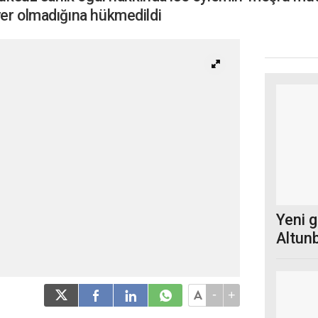
yer olmadığına hükmedildi
Yeni 
Altunb
-
+