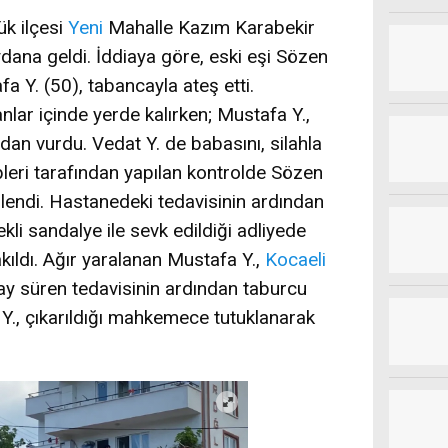
k ilçesi
Yeni
Mahalle Kazım Karabekir
na geldi. İddiaya göre, eski eşi Sözen
fa Y. (50), tabancayla ateş etti.
nlar içinde yerde kalırken; Mustafa Y.,
dan vurdu. Vedat Y. de babasını, silahla
leri tarafından yapılan kontrolde Sözen
irlendi. Hastanedeki tedavisinin ardından
ekli sandalye ile sevk edildiği adliyede
akıldı. Ağır yaralanan Mustafa Y.,
Kocaeli
ay süren tedavisinin ardından taburcu
 Y., çıkarıldığı mahkemece tutuklanarak