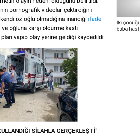
etin olayın nedeni olduğunu belirtildi.
nin pornografik videolar çektirdiğini
 kendi öz oğlu olmadığına inandığı
ifade
İki çocuğ
e ve oğluna karşı öldürme kastı
baba has
tedavi altı
plan yapıp olay yerine geldiği kaydedildi.
ULLANDIĞI SİLAHLA GERÇEKLEŞTİ"