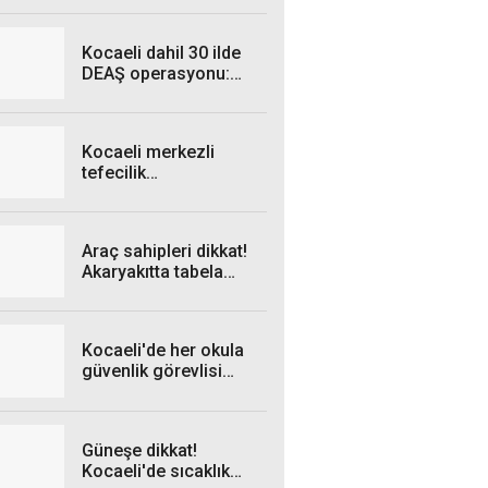
İrade Meydanı’na
geliyor
Kocaeli dahil 30 ilde
DEAŞ operasyonu:
Onlarca şüpheli
yakalandı
Kocaeli merkezli
tefecilik
soruşturmasında son
firari de yakalandı
Araç sahipleri dikkat!
Akaryakıtta tabela
yeniden değişiyor
Kocaeli'de her okula
güvenlik görevlisi
alınacak!
Güneşe dikkat!
Kocaeli'de sıcaklık