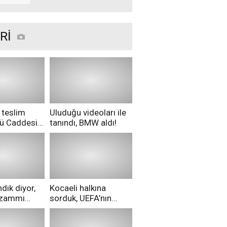
zirve yapacak
Rİ
 teslim
Uluduğu videoları ile
nü Caddesi
tanındı, BMW aldı!
ü!
dık diyor,
Kocaeli halkına
i zammı
sorduk, UEFA’nın
ri aldılar!
Merih Demiral kararı
hakkında ne