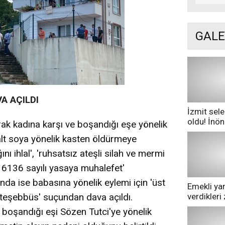
GALE
A AÇILDI
İzmit sele
oldu! İnö
rak kadına karşı ve boşandığı eşe yönelik
göle dönd
alt soya yönelik kasten öldürmeye
ı ihlal', 'ruhsatsız ateşli silah ve mermi
 6136 sayılı yasaya muhalefet'
nda ise babasına yönelik eylemi için 'üst
Emekli yan
verdikler
teşebbüs' suçundan dava açıldı.
pazarda ge
 boşandığı eşi Sözen Tutci'ye yönelik