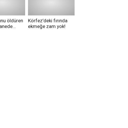
düşünüyorsunuz?
unu öldüren
Körfez’deki fırında
tanede
ekmeğe zam yok!
na alındı