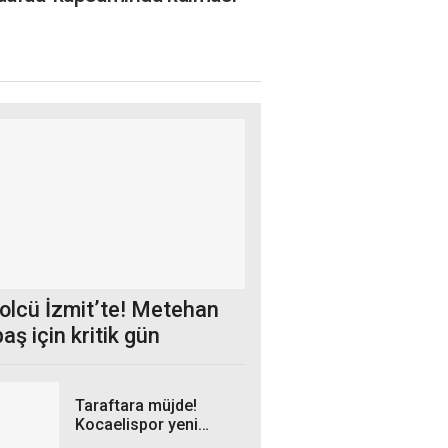
golcü İzmit’te! Metehan
aş için kritik gün
Taraftara müjde!
Kocaelispor yeni
sezon formaları Milli