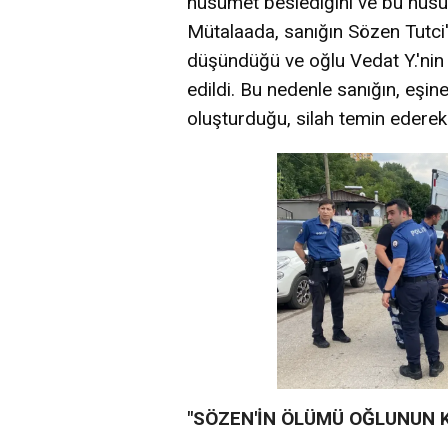
husumet beslediğini ve bu husum
Mütalaada, sanığın Sözen Tutci'
düşündüğü ve oğlu Vedat Y.'nin
edildi. Bu nedenle sanığın, eşin
oluşturduğu, silah temin ederek 
"SÖZEN'İN ÖLÜMÜ OĞLUNUN K