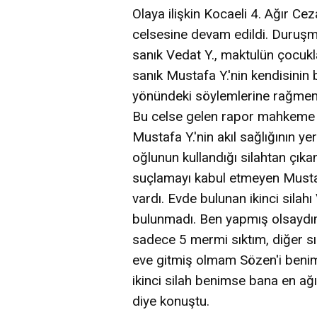
Olaya ilişkin Kocaeli 4. Ağır C
celsesine devam edildi. Duruşm
sanık Vedat Y., maktulün çocuklar
sanık Mustafa Y.'nin kendisinin 
yönündeki söylemlerine rağmen 
Bu celse gelen rapor mahkeme 
Mustafa Y.'nin akıl sağlığının ye
oğlunun kullandığı silahtan çık
suçlamayı kabul etmeyen Mustaf
vardı. Evde bulunan ikinci silahı
bulunmadı. Ben yapmış olsaydı
sadece 5 mermi sıktım, diğer sık
eve gitmiş olmam Sözen'i beni
ikinci silah benimse bana en ağı
diye konuştu.