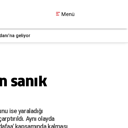
Menü
danı’na geliyor
Kocaeli dahil 30 il
12:12
n sanık
nu ise yaraladığı
arptırıldı. Aynı olayda
üdafaa' kapsamında kalması