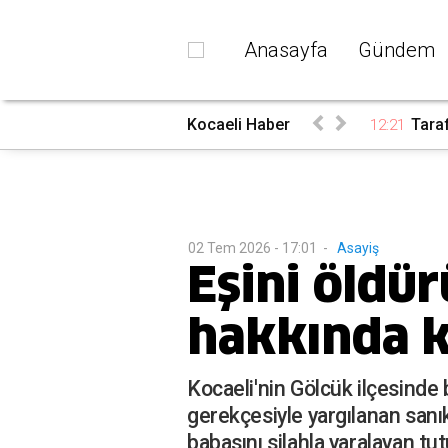
Anasayfa
Gündem
Kocaeli Haber
Taraf
12:21
02 Tem 2026 - 17:01
-
Asayiş
Eşini öldü
hakkında ka
Kocaeli'nin Gölcük ilçesinde 
gerekçesiyle yargılanan sanık,
babasını silahla yaralayan t