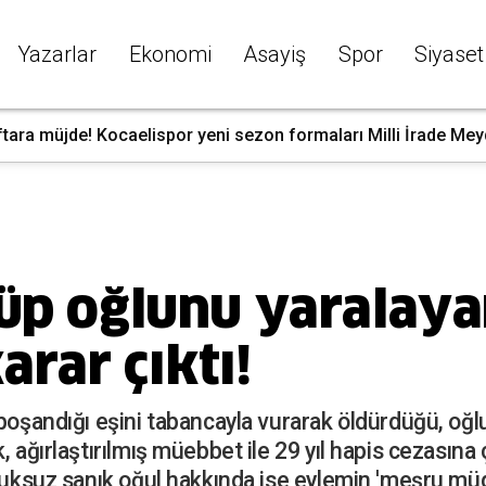
Yazarlar
Ekonomi
Asayiş
Spor
Siyaset
tara müjde! Kocaelispor yeni sezon formaları Milli İrade Mey
rüp oğlunu yaralaya
rar çıktı!
boşandığı eşini tabancayla vurarak öldürdüğü, oğlu
 ağırlaştırılmış müebbet ile 29 yıl hapis cezasına ç
utuksuz sanık oğul hakkında ise eylemin 'meşru m