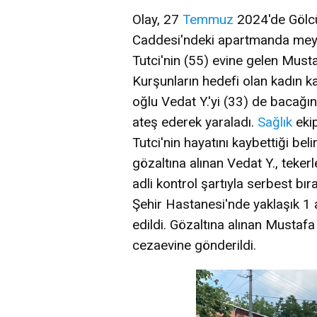
Olay, 27
Temmuz
2024'de Gölcü
Caddesi'ndeki apartmanda meyda
Tutci'nin (55) evine gelen Musta
Kurşunların hedefi olan kadın ka
oğlu Vedat Y.'yi (33) de bacağın
ateş ederek yaraladı.
Sağlık
ekip
Tutci'nin hayatını kaybettiği bel
gözaltına alınan Vedat Y., tekerl
adli kontrol şartıyla serbest bır
Şehir Hastanesi'nde yaklaşık 1 
edildi. Gözaltına alınan Mustafa
cezaevine gönderildi.