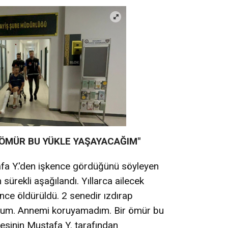
 ÖMÜR BU YÜKLE YAŞAYACAĞIM"
afa Y.'den işkence gördüğünü söyleyen
sürekli aşağılandı. Yıllarca ailecek
ce öldürüldü. 2 senedir ızdırap
rum. Annemi koruyamadım. Bir ömür bu
esinin Mustafa Y. tarafından