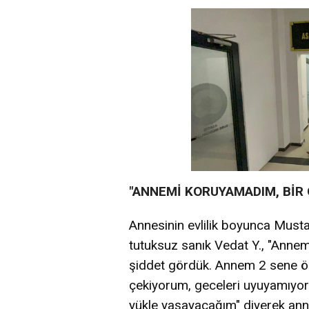
"ANNEMİ KORUYAMADIM, BİR
Annesinin evlilik boyunca Must
tutuksuz sanık Vedat Y., "Annem 
şiddet gördük. Annem 2 sene ön
çekiyorum, geceleri uyuyamıyo
yükle yaşayacağım" diyerek ann