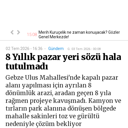
dasında ilahili
Merih Kuruçelik ne zaman konuşacak? Gözler
15:08
14
Genel Merkezde!
02 Tem 2026 - 16:36
-
Gündem
G
:
03 Tem 2026 - 00:08
8 Yıllık pazar yeri sözü hala
tutulmadı
Gebze Ulus Mahallesi'nde kapalı pazar
alanı yapılması için ayrılan 8
dönümlük arazi, aradan geçen 8 yıla
rağmen projeye kavuşmadı. Kamyon ve
tırların park alanına dönüşen bölgede
mahalle sakinleri toz ve gürültü
nedeniyle çözüm bekliyor