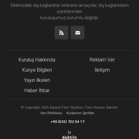
Sitemizdeki dış bağlantılar referans amaçlıdır, dış bağlantıların
içeriklerinden
kuruluşumuz
sorumlu değildir.
Kuruluş Hakkında
Reklam Ver
Künye Bilgileri
İletişim
Yayın İlkeleri
Haber İhbar
©
Copyright
2026 Kocaeli Fikir Gazetesi Tüm Hakları Saklıdır
Veri Politikası
Kullanım Şartları
(
)
+90
533
722 54 17
daktilo