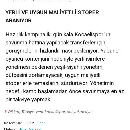
YERLİ VE UYGUN MALİYETLİ STOPER
ARANIYOR
Hazırlık kampına iki gün kala Kocaelispor’un
savunma hattına yapılacak transferler için
görüşmelerini hızlandırması bekleniyor. Yabancı
oyuncu kontenjanı nedeniyle yerli isimlere
yönelmesi beklenen yeşil-siyahlı yönetim,
bütçesini zorlamayacak, uygun maliyetli
stoperlerle temaslarını sürdürüyor. Yönetimin
hedefi, kamp başlamadan önce savunmaya en az
bir takviye yapmak.
#
Dikkat
,
Türkiye
,
yeni
,
kocaelispor
,
sosyal medya
02 Tem 2026 - 10:52
-
Spor
Muhabir
Haber Merkezi