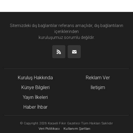
Sitemizdeki dış bağlantılar referans amaçlıdır, dış bağlantıların
içeriklerinden
kuruluşumuz
sorumlu değildir.
Kuruluş Hakkında
Reklam Ver
Künye Bilgileri
İletişim
Yayın İlkeleri
Haber İhbar
©
Copyright
2026 Kocaeli Fikir Gazetesi Tüm Hakları Saklıdır
Veri Politikası
Kullanım Şartları