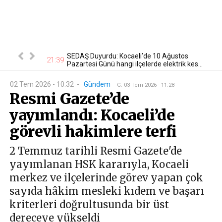
evlere teslim
SEDAŞ Duyurdu: Kocaeli’de 10 Ağustos
21
21:39
Pazartesi Günü hangi ilçelerde elektrik kes...
02 Tem 2026 - 10:32
-
Gündem
G
:
03 Tem 2026 - 11:28
Resmi Gazete’de
yayımlandı: Kocaeli’de
görevli hakimlere terfi
2 Temmuz tarihli Resmi Gazete'de
yayımlanan HSK kararıyla, Kocaeli
merkez ve ilçelerinde görev yapan çok
sayıda hâkim mesleki kıdem ve başarı
kriterleri doğrultusunda bir üst
dereceye yükseldi