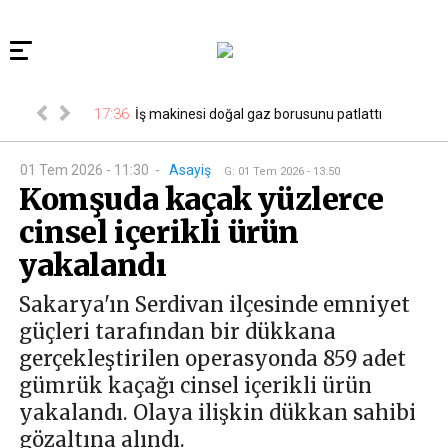
ğustos Cuma
17:36
17
İş makinesi doğal gaz borusunu patlattı
isi...
01 Tem 2026 - 11:30
-
Asayiş
G
:
01 Tem 2026 - 13:50
Komşuda kaçak yüzlerce
cinsel içerikli ürün
yakalandı
Sakarya'ın Serdivan ilçesinde emniyet
güçleri tarafından bir dükkana
gerçekleştirilen operasyonda 859 adet
gümrük kaçağı cinsel içerikli ürün
yakalandı. Olaya ilişkin dükkan sahibi
gözaltına alındı.