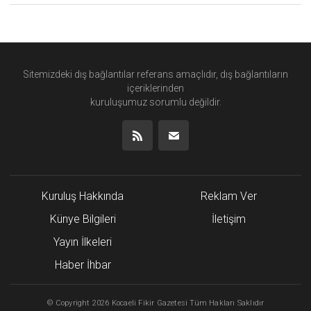
Sitemizdeki dış bağlantılar referans amaçlıdır, dış bağlantıların
içeriklerinden
kuruluşumuz
sorumlu değildir.
Kuruluş Hakkında
Reklam Ver
Künye Bilgileri
İletişim
Yayın İlkeleri
Haber İhbar
©
Copyright
2026 Kocaeli Fikir Gazetesi Tüm Hakları Saklıdır