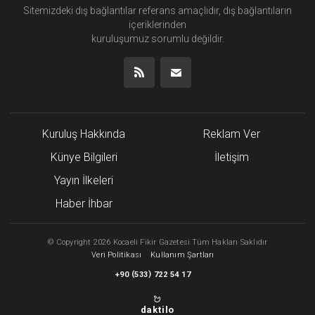
Sitemizdeki dış bağlantılar referans amaçlıdır, dış bağlantıların
içeriklerinden
kuruluşumuz
sorumlu değildir.
Kuruluş Hakkında
Reklam Ver
Künye Bilgileri
İletişim
Yayın İlkeleri
Haber İhbar
©
Copyright
2026 Kocaeli Fikir Gazetesi Tüm Hakları Saklıdır
Veri Politikası
Kullanım Şartları
(
)
+90
533
722 54 17
daktilo