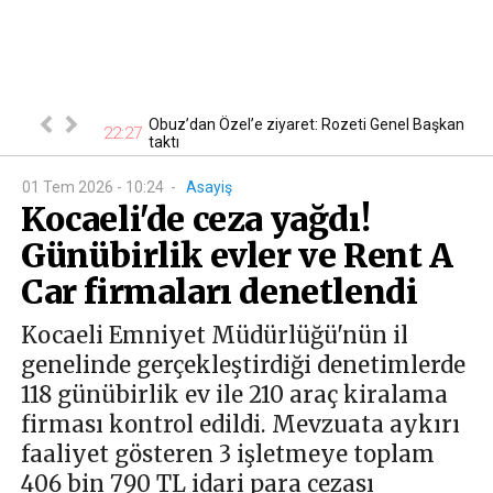
 En ucuzu 115
Obuz’dan Özel’e ziyaret: Rozeti Genel Başkan
22:27
18
taktı
01 Tem 2026 - 10:24
-
Asayiş
Kocaeli'de ceza yağdı!
Günübirlik evler ve Rent A
Car firmaları denetlendi
Kocaeli Emniyet Müdürlüğü'nün il
genelinde gerçekleştirdiği denetimlerde
118 günübirlik ev ile 210 araç kiralama
firması kontrol edildi. Mevzuata aykırı
faaliyet gösteren 3 işletmeye toplam
406 bin 790 TL idari para cezası