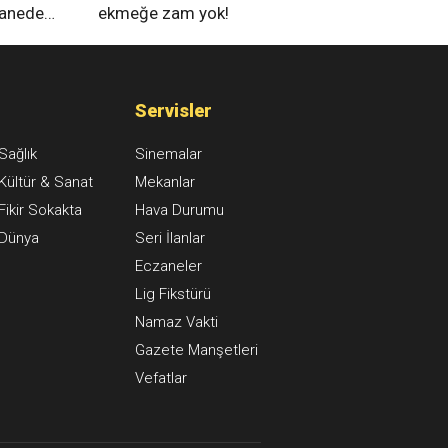
tanede
ekmeğe zam yok!
na alındı
Servisler
Sağlık
Sinemalar
Kültür & Sanat
Mekanlar
Fikir Sokakta
Hava Durumu
Dünya
Seri İlanlar
Eczaneler
Lig Fikstürü
Namaz Vakti
Gazete Manşetleri
Vefatlar