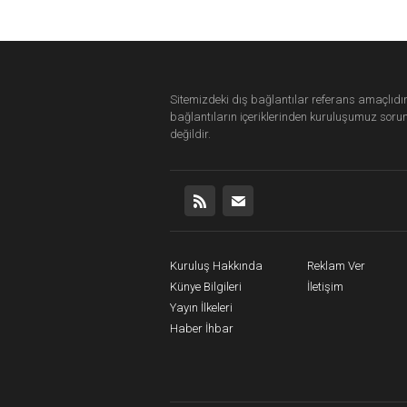
Sitemizdeki dış bağlantılar referans amaçlıdır
bağlantıların içeriklerinden
kuruluşumuz
soru
değildir.
Kuruluş Hakkında
Reklam Ver
Künye Bilgileri
İletişim
Yayın İlkeleri
Haber İhbar