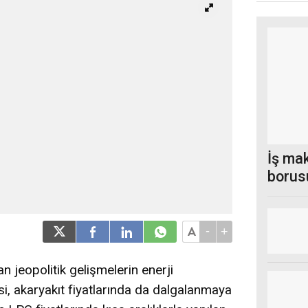
İş ma
borus
-
+
jeopolitik gelişmelerin enerji
si, akaryakıt fiyatlarında da dalgalanmaya