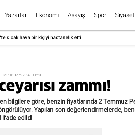
Yazarlar
Ekonomi
Asayiş
Spor
Siyaset
'te sıcak hava bir kişiyi hastanelik etti
LEME
:
01 Tem 2026 - 11:23
ceyarısı zammı!
len bilgilere göre, benzin fiyatlarında 2 Temmuz
 öngörülüyor. Yapılan son değerlendirmelerde, benzi
ifade edildi