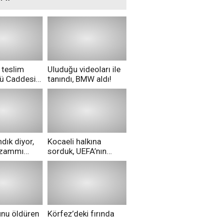
 teslim
Uluduğu videoları ile
nü Caddesi
tanındı, BMW aldı!
ü!
dık diyor,
Kocaeli halkına
i zammı
sorduk, UEFA’nın
ri aldılar!
Merih Demiral kararı
hakkında ne
düşünüyorsunuz?
unu öldüren
Körfez’deki fırında