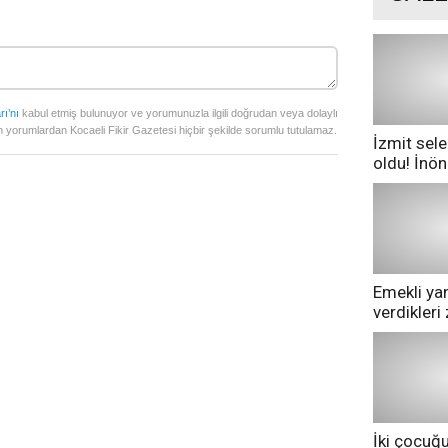
rı’nı
kabul etmiş bulunuyor ve yorumunuzla ilgili doğrudan veya dolaylı
 yorumlardan Kocaeli Fikir Gazetesi hiçbir şekilde sorumlu tutulamaz.
İzmit sele
oldu! İnö
göle dönd
Emekli yan
verdikler
pazarda ge
İki çocuğ