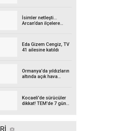
genişliyor: 4 iş insanı
gözaltında!
İsimler netleşti...
Arcan’dan ilçelere
talimat! "Yetki
belgelerini bekliyoruz”
Eda Gizem Cengiz, TV
41 ailesine katıldı
Ormanya'da yıldızların
altında açık hava
sineması
Kocaeli'de sürücüler
dikkat! TEM'de 7 gün
sürecek çalışma
Rİ