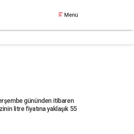
Menü
İzmit Belediyesi'nde
17:14
 Perşembe gününden itibaren
nin litre fiyatına yaklaşık 55