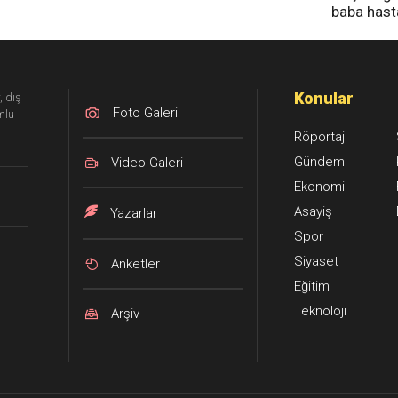
baba has
tedavi altı
Konular
, dış
Foto Galeri
mlu
Röportaj
Gündem
Video Galeri
Ekonomi
Asayiş
Yazarlar
Spor
Siyaset
Anketler
Eğitim
Teknoloji
Arşiv