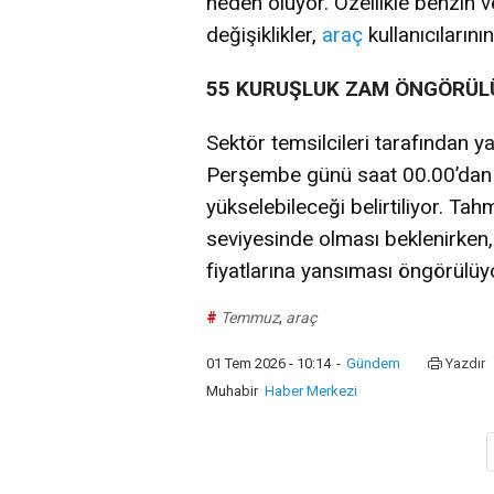
neden oluyor. Özellikle benzin ve
değişiklikler,
araç
kullanıcılarının
55 KURUŞLUK ZAM ÖNGÖRÜ
Sektör temsilcileri tarafından 
Perşembe günü saat 00.00’dan it
yükselebileceği belirtiliyor. Tahm
seviyesinde olması beklenirken,
fiyatlarına yansıması öngörülüy
#
Temmuz
,
araç
01 Tem 2026 - 10:14
-
Gündem
Yazdır
Muhabir
Haber Merkezi