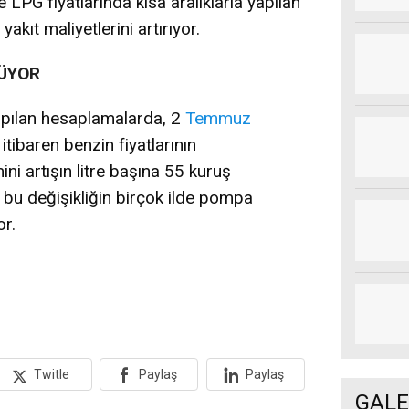
 LPG fiyatlarında kısa aralıklarla yapılan
 yakıt maliyetlerini artırıyor.
LÜYOR
yapılan hesaplamalarda, 2
Temmuz
ibaren benzin fiyatlarının
ini artışın litre başına 55 kuruş
 bu değişikliğin birçok ilde pompa
or.
Twitle
Paylaş
Paylaş
GALE