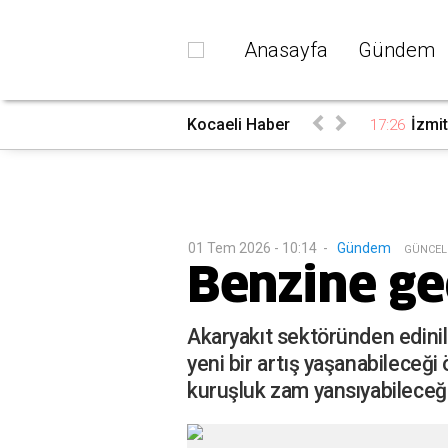
Anasayfa
Gündem
Kocaeli Haber
İzmit
17:26
01 Tem 2026 - 10:14
-
Gündem
G
ÜNCEL
Benzine ge
Akaryakıt sektöründen edini
yeni bir artış yaşanabileceği
kuruşluk zam yansıyabileceği 