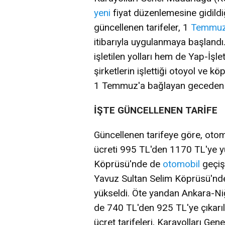
yeni
fiyat düzenlemesine gidildi
güncellenen tarifeler, 1
Temmu
itibarıyla uygulanmaya başlandı
işletilen yolları hem de Yap-İş
şirketlerin işlettiği otoyol ve kö
1 Temmuz'a bağlayan geceden iti
İŞTE GÜNCELLENEN TARİFE
Güncellenen tarifeye göre, oto
ücreti 995 TL'den 1170 TL'ye yü
Köprüsü'nde de
otomobil
geçiş 
Yavuz Sultan Selim Köprüsü'nde
yükseldi. Öte yandan Ankara-Ni
de 740 TL'den 925 TL'ye çıkarı
ücret tarifeleri, Karayolları Ge