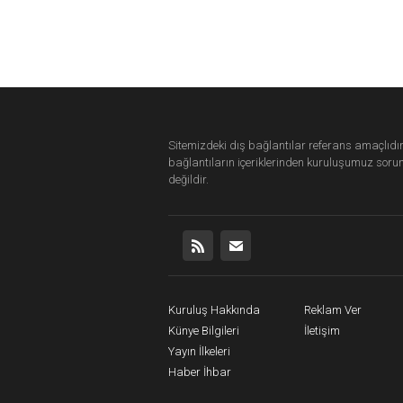
Sitemizdeki dış bağlantılar referans amaçlıdır
bağlantıların içeriklerinden
kuruluşumuz
soru
değildir.
Kuruluş Hakkında
Reklam Ver
Künye Bilgileri
İletişim
Yayın İlkeleri
Haber İhbar