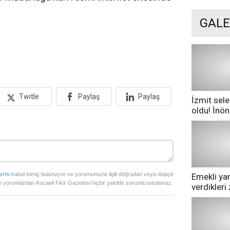
GALE
Twitle
Paylaş
Paylaş
İzmit sele
oldu! İnö
göle dönd
rı’nı
kabul etmiş bulunuyor ve yorumunuzla ilgili doğrudan veya dolaylı
Emekli yan
 yorumlardan Kocaeli Fikir Gazetesi hiçbir şekilde sorumlu tutulamaz.
verdikler
pazarda ge