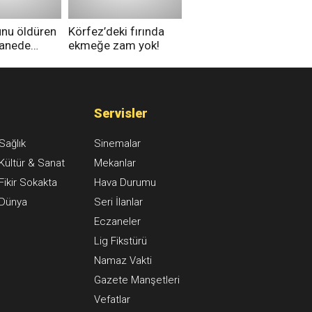
unu öldüren
Körfez’deki fırında
tanede
ekmeğe zam yok!
na alındı
Servisler
Sağlık
Sinemalar
Kültür & Sanat
Mekanlar
Fikir Sokakta
Hava Durumu
Dünya
Seri İlanlar
Eczaneler
Lig Fikstürü
Namaz Vakti
Gazete Manşetleri
Vefatlar