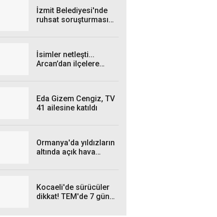
İzmit Belediyesi'nde
ruhsat soruşturması
genişliyor: 4 iş insanı
gözaltında!
İsimler netleşti...
Arcan’dan ilçelere
talimat! "Yetki
belgelerini bekliyoruz”
Eda Gizem Cengiz, TV
41 ailesine katıldı
Ormanya'da yıldızların
altında açık hava
sineması
Kocaeli'de sürücüler
dikkat! TEM'de 7 gün
sürecek çalışma