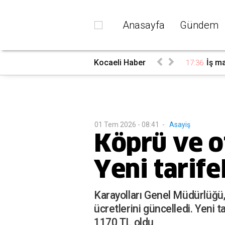
Anasayfa
Gündem
i ilçelerde elektrik kesintisi...
Kocaeli Haber
İş ma
17:36
01 Tem 2026 - 08:41
-
Asayiş
Köprü ve o
Yeni tarife
Karayolları Genel Müdürlüğü,
ücretlerini güncelledi. Yeni
1170 TL oldu