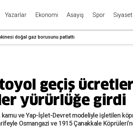
Yazarlar
Ekonomi
Asayiş
Spor
Siyaset
kinesi doğal gaz borusunu patlattı
toyol geçiş ücretle
ler yürürlüğe girdi
 kamu ve Yap-İşlet-Devret modeliyle işletilen köpr
 tarifeyle Osmangazi ve 1915 Çanakkale Köprüleri'