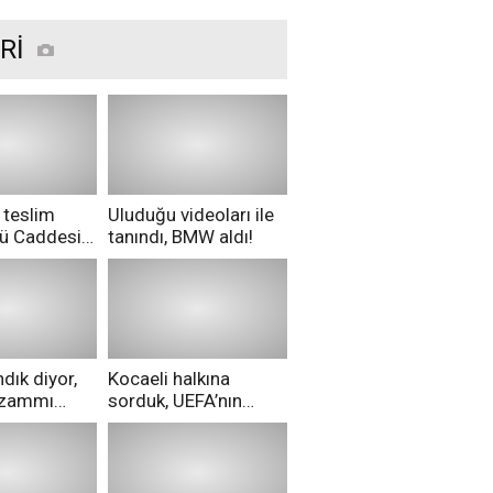
Rİ
 teslim
Uluduğu videoları ile
nü Caddesi
tanındı, BMW aldı!
ü!
dık diyor,
Kocaeli halkına
i zammı
sorduk, UEFA’nın
ri aldılar!
Merih Demiral kararı
hakkında ne
düşünüyorsunuz?