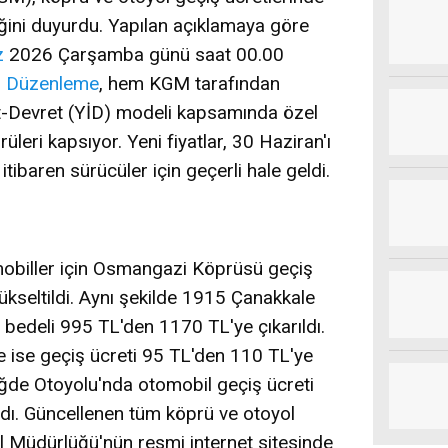
ğini duyurdu. Yapılan açıklamaya göre
z
2026 Çarşamba günü saat 00.00
.
Düzenleme
, hem KGM tarafından
let-Devret (YİD) modeli kapsamında özel
prüleri kapsıyor. Yeni fiyatlar, 30 Haziran'ı
baren sürücüler için geçerli hale geldi.
mobiller için Osmangazi Köprüsü geçiş
kseltildi. Aynı şekilde 1915 Çanakkale
bedeli 995 TL'den 1170 TL'ye çıkarıldı.
 ise geçiş ücreti 95 TL'den 110 TL'ye
ğde Otoyolu'nda otomobil geçiş ücreti
ldı. Güncellenen tüm köprü ve otoyol
nel Müdürlüğü'nün resmi internet sitesinde