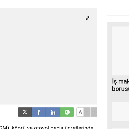
İş ma
borus
-
+
GM), köprü ve otoyol geçiş ücretlerinde