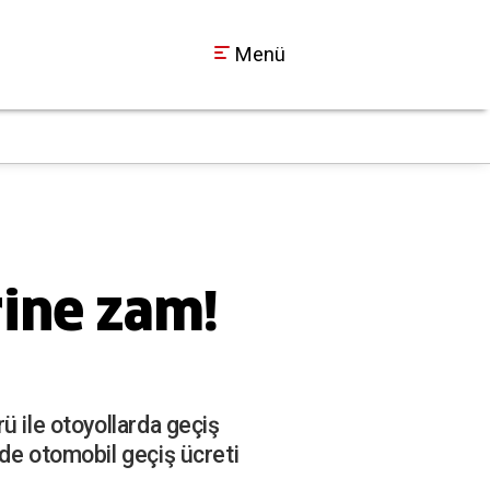
Menü
İzmit'te sıcak hava b
17:26
rine zam!
ü ile otoyollarda geçiş
nde otomobil geçiş ücreti