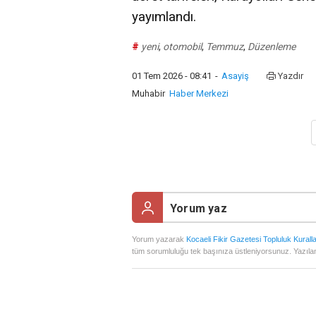
yayımlandı.
#
yeni
,
otomobil
,
Temmuz
,
Düzenleme
01 Tem 2026 - 08:41
-
Asayiş
Yazdır
Muhabir
Haber Merkezi
Yorum yazarak
Kocaeli Fikir Gazetesi Topluluk Kuralla
tüm sorumluluğu tek başınıza üstleniyorsunuz. Yazılan