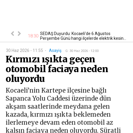
n kontrol
SEDAŞ Duyurdu: Kocaeli’de 6 Ağustos
18:30
22
Perşembe Günü hangi ilçelerde elektrik kesin...
30 Haz 2026 - 11:55
-
Asayiş
G
:
30 Haz 2026 - 12:00
Kırmızı ışıkta geçen
otomobil faciaya neden
oluyordu
Kocaeli’nin Kartepe ilçesine bağlı
Sapanca Yolu Caddesi üzerinde dün
akşam saatlerinde meydana gelen
kazada, kırmızı ışıkta beklemeden
ilerlemeye devam eden otomobil az
kalsın faciaya neden oluyordu. Süratli