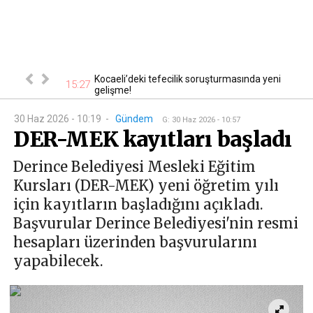
i şüpheli
Kocaeli’deki tefecilik soruşturmasında yeni
15:27
14
gelişme!
30 Haz 2026 - 10:19
-
Gündem
G
:
30 Haz 2026 - 10:57
DER-MEK kayıtları başladı
Derince Belediyesi Mesleki Eğitim
Kursları (DER-MEK) yeni öğretim yılı
için kayıtların başladığını açıkladı.
Başvurular Derince Belediyesi'nin resmi
hesapları üzerinden başvurularını
yapabilecek.