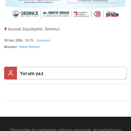
#
kocaeli
,
büyükşehir
,
Temmuz
30 Haz 2026 - 10:19
-
Gündem
Muhabir
Haber Bülteni
Sitemizdeki dış bağlantılar referans amaçlıdır, dış bağlantıların