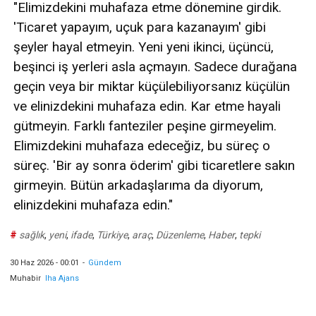
"Elimizdekini muhafaza etme dönemine girdik.
'Ticaret yapayım, uçuk para kazanayım' gibi
şeyler hayal etmeyin. Yeni yeni ikinci, üçüncü,
beşinci iş yerleri asla açmayın. Sadece durağana
geçin veya bir miktar küçülebiliyorsanız küçülün
ve elinizdekini muhafaza edin. Kar etme hayali
gütmeyin. Farklı fanteziler peşine girmeyelim.
Elimizdekini muhafaza edeceğiz, bu süreç o
süreç. 'Bir ay sonra öderim' gibi ticaretlere sakın
girmeyin. Bütün arkadaşlarıma da diyorum,
elinizdekini muhafaza edin."
#
sağlık
,
yeni
,
ifade
,
Türkiye
,
araç
,
Düzenleme
,
Haber
,
tepki
30 Haz 2026 - 00:01
-
Gündem
Muhabir
Iha Ajans