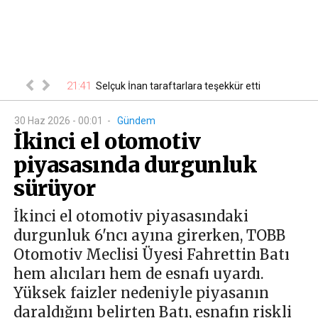
21:41
00
 belli oldu
Selçuk İnan taraftarlara teşekkür etti
30 Haz 2026 - 00:01
-
Gündem
İkinci el otomotiv
piyasasında durgunluk
sürüyor
İkinci el otomotiv piyasasındaki
durgunluk 6'ncı ayına girerken, TOBB
Otomotiv Meclisi Üyesi Fahrettin Batı
hem alıcıları hem de esnafı uyardı.
Yüksek faizler nedeniyle piyasanın
daraldığını belirten Batı, esnafın riskli