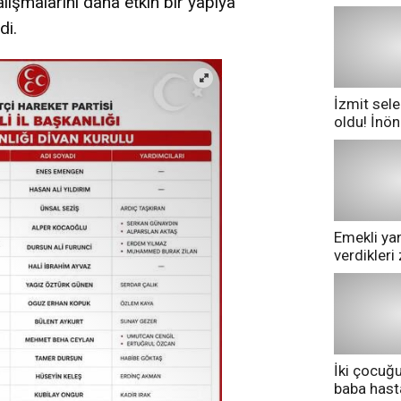
çalışmalarını daha etkin bir yapıya
di.
İzmit sele
oldu! İnö
göle dönd
Emekli yan
verdikler
pazarda ge
İki çocuğ
baba has