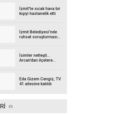
İzmit'te sıcak hava bir
kişiyi hastanelik etti
İzmit Belediyesi'nde
ruhsat soruşturması
genişliyor: 4 iş insanı
gözaltında!
İsimler netleşti...
Arcan’dan ilçelere
talimat! "Yetki
belgelerini bekliyoruz”
Eda Gizem Cengiz, TV
41 ailesine katıldı
Rİ