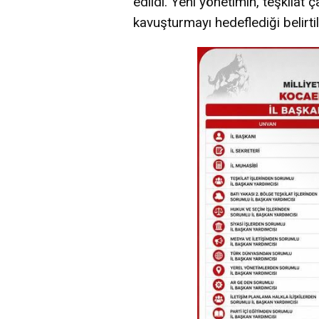
edildi. Yeni yönetimin, teşkilat 
kavuşturmayı hedeflediği belirtil