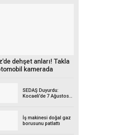
'de dehşet anları! Takla
otomobil kamerada
SEDAŞ Duyurdu:
Kocaeli’de 7 Ağustos
Cuma Günü hangi
ilçelerde elektrik
kesintisi yaşanacak?
İş makinesi doğal gaz
borusunu patlattı