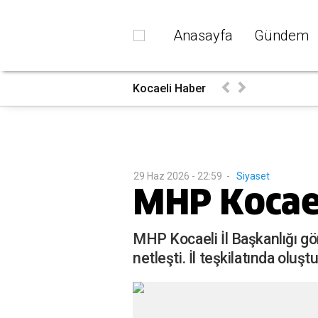
Anasayfa
Gündem
Kocaeli Haber
İzmit
17:26
29 Haz 2026 - 22:59
-
Siyaset
MHP Kocaeli
MHP Kocaeli İl Başkanlığı g
netleşti. İl teşkilatında oluş