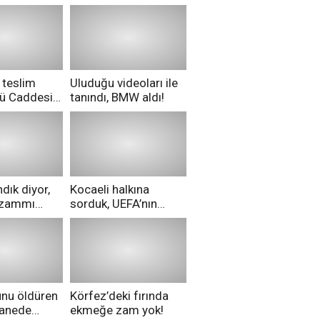
 teslim
Uluduğu videoları ile
nü Caddesi
tanındı, BMW aldı!
ü!
dık diyor,
Kocaeli halkına
i zammı
sorduk, UEFA’nın
ri aldılar!
Merih Demiral kararı
hakkında ne
düşünüyorsunuz?
unu öldüren
Körfez’deki fırında
tanede
ekmeğe zam yok!