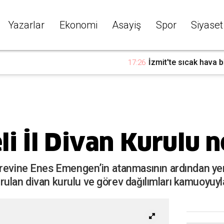
Yazarlar
Ekonomi
Asayiş
Spor
Siyaset
'te sıcak hava bir kişiyi hastanelik etti
 İl Divan Kurulu n
örevine Enes Emengen’in atanmasının ardından ye
turulan divan kurulu ve görev dağılımları kamuoyuyla