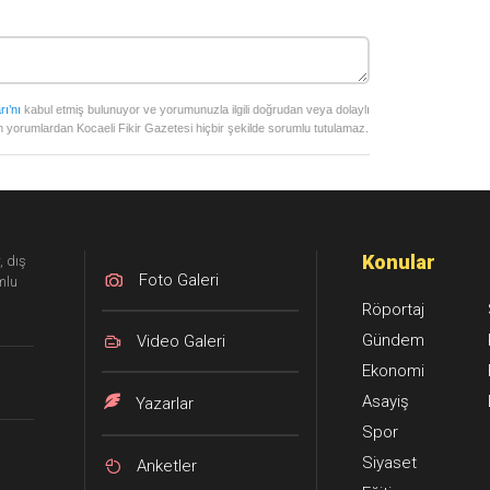
rı’nı
kabul etmiş bulunuyor ve yorumunuzla ilgili doğrudan veya dolaylı
 yorumlardan Kocaeli Fikir Gazetesi hiçbir şekilde sorumlu tutulamaz.
Konular
, dış
Foto Galeri
mlu
Röportaj
Gündem
Video Galeri
Ekonomi
Asayiş
Yazarlar
Spor
Siyaset
Anketler