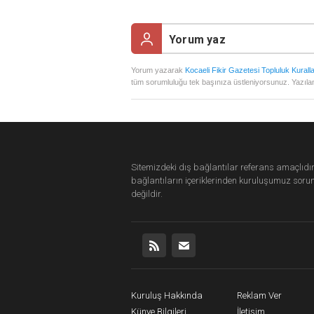
Yorum yazarak
Kocaeli Fikir Gazetesi Topluluk Kuralla
tüm sorumluluğu tek başınıza üstleniyorsunuz. Yazılan
Sitemizdeki dış bağlantılar referans amaçlıdır
bağlantıların içeriklerinden
kuruluşumuz
soru
değildir.
Kuruluş Hakkında
Reklam Ver
Künye Bilgileri
İletişim