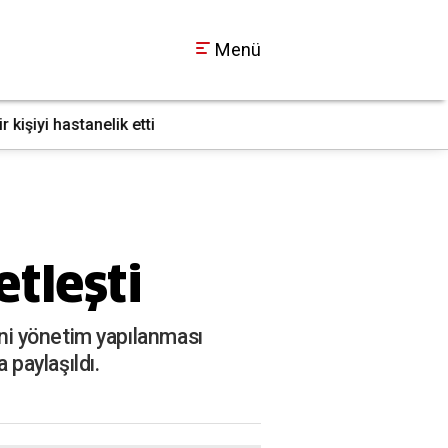
Menü
İzmit Belediyesi'nde
17:14
etleşti
ni yönetim yapılanması
 paylaşıldı.