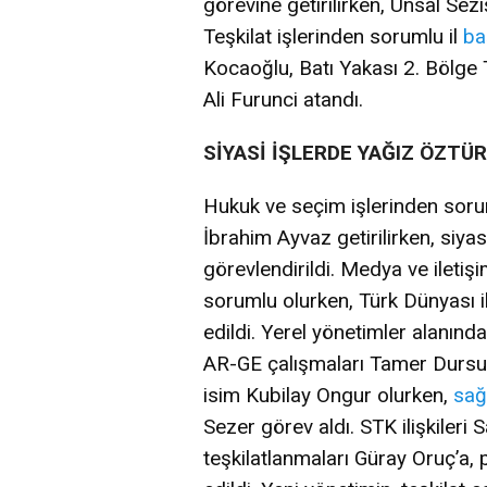
görevine getirilirken, Ünsal Se
Teşkilat işlerinden sorumlu il
ba
Kocaoğlu, Batı Yakası 2. Bölge 
Ali Furunci atandı.
SİYASİ İŞLERDE YAĞIZ ÖZTÜ
Hukuk ve seçim işlerinden sorum
İbrahim Ayvaz getirilirken, siya
görevlendirildi. Medya ve ilet
sorumlu olurken, Türk Dünyası ile
edildi. Yerel yönetimler alanın
AR-GE çalışmaları Tamer Dursun’
isim Kubilay Ongur olurken,
sağ
Sezer görev aldı. STK ilişkileri 
teşkilatlanmaları Güray Oruç’a, 