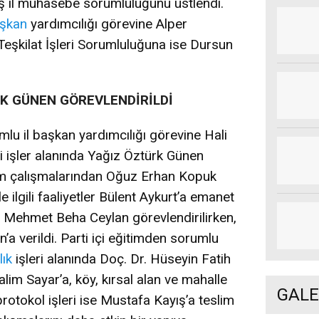
ziş il muhasebe sorumluluğunu üstlendi.
şkan
yardımcılığı görevine Alper
Teşkilat İşleri Sorumluluğuna ise Dursun
RK GÜNEN GÖREVLENDİRİLDİ
lu il başkan yardımcılığı görevine Hali
si işler alanında Yağız Öztürk Günen
işim çalışmalarından Oğuz Erhan Kopuk
 ilgili faaliyetler Bülent Aykurt’a emanet
da Mehmet Beha Ceylan görevlendirilirken,
a verildi. Parti içi eğitimden sorumlu
lık
işleri alanında Doç. Dr. Hüseyin Fatih
Salim Sayar’a, köy, kırsal alan ve mahalle
GALE
protokol işleri ise Mustafa Kayış’a teslim